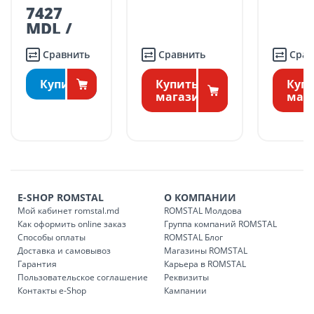
транспорта.
Молдова
7427
Поставки осуществляются в течение промежутка времени:
MDL /
шт.
Понедельник – пятница: 09:00 – 17:00
Сравнить
Сравнить
Срав
Суббота: 09:00 – 15:00.
ДРУГИЕ НАСЕЛЕННЫЕ ПУНКТЫ:
Купить
Купить в
Купи
БЕСПЛАТНАЯ доставка по стране может быть осуществлена
магазине
маг
в течение 1-7 рабочих дней, в зависимости от графика
доставки в магазины ROMSTAL.
Платная доставка по стране может быть осуществлена в
течение 1-3 рабочих дней, в зависимости от наличия
транспорта.
Доставки осуществляются:
E-SHOP ROMSTAL
О КОМПАНИИ
понедельник – пятница: с 09:00 до 17:00.
Мой кабинет romstal.md
ROMSTAL Молдова
Как оформить online заказ
Группа компаний ROMSTAL
Способы оплаты
ROMSTAL Блог
Доставка и самовывоз
Магазины ROMSTAL
Доставка з
Код
Гарантия
Карьера в ROMSTAL
Пользовательское соглашение
Реквизиты
SER08409
Доставка по стране (рассчит
Контакты e-Shop
Кампании