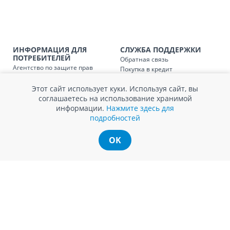
Доставка по
Кишиневу и пригородам для
заказ, заказ в 
Доставка по
Кишиневу для заказов мен
SER08410
магазин
ИНФОРМАЦИЯ ДЛЯ
СЛУЖБА ПОДДЕРЖКИ
ПОТРЕБИТЕЛЕЙ
Обратная связь
Доставка по
пригородам для заказов ме
Агентство по защите прав
Покупка в кредит
SER08411
магазин
потребителей
Нам не всё равно!
Обработка и защита
Этот сайт использует куки. Используя сайт, вы
Обмен и возврат
персональных данных
соглашаетесь на использование хранимой
Вопросы и ответы
Политика cookie
информации.
Нажмите здесь для
Сервисный центр
подробностей
Сервис ECOSOFT
Контакты
OK
© Romstal 2026