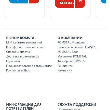
БЕСПЛАТНАЯ доставка по стране может быть осуществлена
магазине
в течение 1-7 рабочих дней, в зависимости от графика
доставки в магазины ROMSTAL.
Платная доставка по стране может быть осуществлена в
течение 1-3 рабочих дней, в зависимости от наличия
транспорта.
Доставки осуществляются:
E-SHOP ROMSTAL
О КОМПАНИИ
понедельник – пятница: с 09:00 до 17:00.
Мой кабинет romstal.md
ROMSTAL Молдова
Как оформить online заказ
Группа компаний ROMSTAL
Способы оплаты
ROMSTAL Блог
Доставка и самовывоз
Магазины ROMSTAL
Доставка з
Код
Гарантия
Карьера в ROMSTAL
Пользовательское соглашение
Реквизиты
SER08409
Доставка по стране (рассчит
Контакты e-Shop
Кампании
Доставка по
Кишиневу и пригородам для
заказ, заказ в 
Доставка по
Кишиневу для заказов мен
SER08410
магазин
ИНФОРМАЦИЯ ДЛЯ
СЛУЖБА ПОДДЕРЖКИ
ПОТРЕБИТЕЛЕЙ
Обратная связь
Доставка по
пригородам для заказов ме