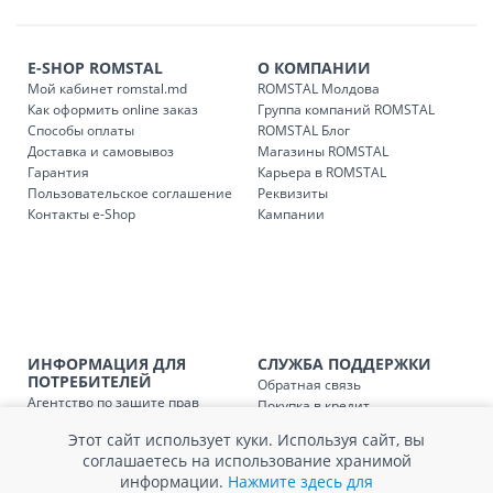
течение 1-3 рабочих дней, в зависимости от наличия
транспорта.
Доставки осуществляются:
E-SHOP ROMSTAL
О КОМПАНИИ
понедельник – пятница: с 09:00 до 17:00.
Мой кабинет romstal.md
ROMSTAL Молдова
Как оформить online заказ
Группа компаний ROMSTAL
Способы оплаты
ROMSTAL Блог
Доставка и самовывоз
Магазины ROMSTAL
Доставка з
Код
Гарантия
Карьера в ROMSTAL
Пользовательское соглашение
Реквизиты
SER08409
Доставка по стране (рассчит
Контакты e-Shop
Кампании
Доставка по
Кишиневу и пригородам для
заказ, заказ в 
Доставка по
Кишиневу для заказов мен
SER08410
магазин
ИНФОРМАЦИЯ ДЛЯ
СЛУЖБА ПОДДЕРЖКИ
ПОТРЕБИТЕЛЕЙ
Обратная связь
Доставка по
пригородам для заказов ме
Агентство по защите прав
SER08411
Покупка в кредит
магазин
потребителей
Нам не всё равно!
Этот сайт использует куки. Используя сайт, вы
Обработка и защита
Обмен и возврат
соглашаетесь на использование хранимой
персональных данных
Вопросы и ответы
информации.
Нажмите здесь для
Политика cookie
Сервисный центр