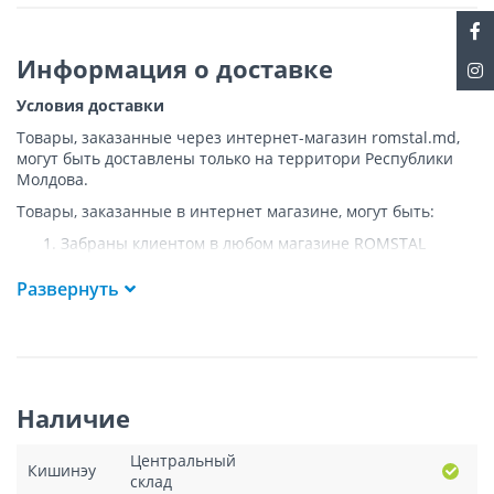
Информация о доставке
Условия доставки
Товары, заказанные через интернет-магазин romstal.md,
могут быть доставлены только на территори Республики
Молдова.
Товары, заказанные в интернет магазине, могут быть:
Забраны клиентом в любом магазине ROMSTAL
Доставлены клиенту ROMSTAL по указанному адресу
на следующих условиях:
Развернуть
Доставка товара осуществляется до ближайшего к
указанному адресу пункта, где возможен
беспрепятственный заезд транспорта. Товар
доставляется по адресу Покупателя к подъезду либо
до ворот, только при наличии подъездных путей для
Наличие
грузовой машины.
Подъем товара на этаж или занос в дом
НЕ
Центральный
осуществляется.
Кишинэу
склад
Доставки осуществляются на транспорте ROMSTAL, а