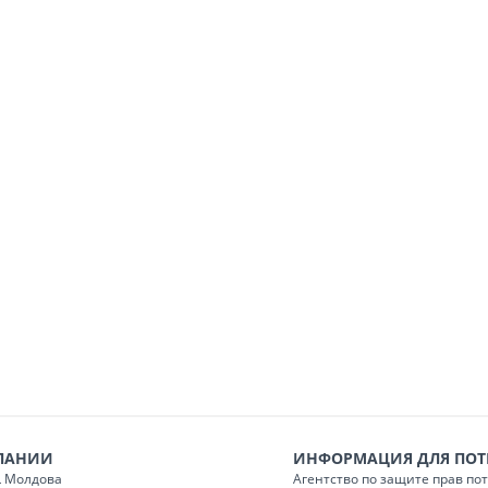
аз в магазине)
бесплатно
 менее 5000 лей
(онлайн-заказ, заказ в
газине)
70
в менее 5000 лей
(онлайн-заказ, заказ в
газине)
100
ПАНИИ
ИНФОРМАЦИЯ ДЛЯ ПОТ
 Молдова
Агентство по защите прав по