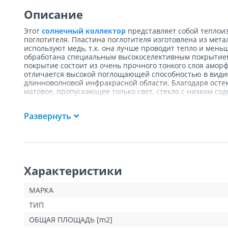
Описание
Этот
солнечный коллектор
представляет собой теплои
поглотителя. Пластина поглотителя изготовлена из мет
используют медь, т.к. она лучше проводит тепло и мен
обработана специальным высокоселективным покрытием
покрытие состоит из очень прочного тонкого слоя амор
отличается высокой поглощающей способностью в видим
длинноволновой инфракрасной области. Благодаря остек
матовое, пропускающее только свет, стекло с низким со
солнечного коллектора покрывают теплоизолирующим м
Особенности применения плоских коллекторов:
Развернуть
Плоский солнечный коллектор производится совр
соединений, винтов или классических уплотняющи
Высокоэффективный плоский коллектор обеспечивае
переходные сезоны года.
Простой монтаж с возможностью последовательног
Характеристики
мощности.
МАРКА
ТИП
ОБЩАЯ ПЛОЩАДЬ [m2]