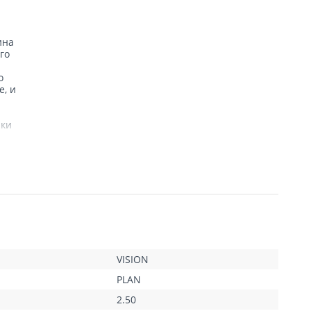
ина
го
о
е, и
нки
VISION
PLAN
2.50