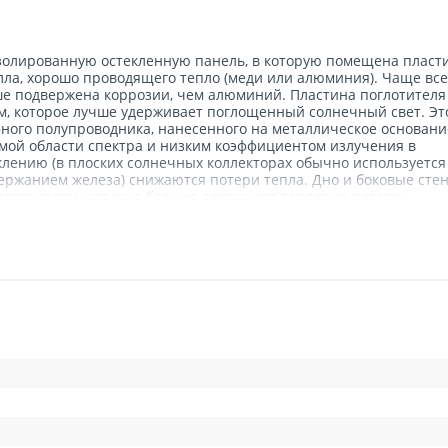
золированную остекленную панель, в которую помещена пласт
алла, хорошо проводящего тепло (меди или алюминия). Чаще все
ьше подвержена коррозии, чем алюминий. Пластина поглотителя
, которое лучше удерживает поглощенный солнечный свет. Эт
фного полупроводника, нанесенного на металлическое основани
ой области спектра и низким коэффициентом излучения в
лению (в плоских солнечных коллекторах обычно используется
держанием железа) снижаются потери тепла. Дно и боковые сте
атериалом, что еще больше сокращает тепловые потери.
еменным промышленным методом пайки, без заклепочных
х материалов, которые со временем оказываются неплотными.
т высокую степень абсорбции тепла, прежде всего летом и в
о или параллельного подсоединения в целях увеличения