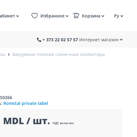
абинет
Избранное
Корзина
Ру
+ 373 22 02 57 57
Интернет магазин
оры
Вакуумные плоские солнечные коллекторы
IS0266
ь:
Romstal private label
 MDL / шт.
НДС включен