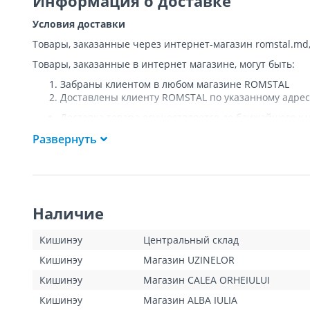
Информация о доставке
Условия доставки
Товары, заказанные через интернет-магазин romstal.md
Товары, заказанные в интернет магазине, могут быть:
Забраны клиентом в любом магазине ROMSTAL
Доставлены клиенту ROMSTAL по указанному адрес
Доставка товара осуществляется до ближайшего к у
Покупателя к подъезду либо до ворот, только при
Развернуть
Подъем товара на этаж или занос в дом
НЕ
осущест
Доставки осуществляются на транспорте ROMSTAL, 
Поддоны, на которых доставляются товары, являю
Курьер позвонит клиенту приблизительно за час до
покупателя или представителя покупателя в момент
Наличие
покупатель оплатит стоимость пропущенной доста
для Кишинева составит 100 леев, а для других насе
Клиент обязан открыть посылку при доставке и уб
Кишинэу
Центральный склад
тестирования товара не предполагается.
Кишинэу
Магазин UZINELOR
Для товаров «под заказ» сроки доставки указаны д
операторами интернет-магазина. Данный вид товар
Кишинэу
Магазин CALEA ORHEIULUI
Кишинэу
Магазин ALBA IULIA