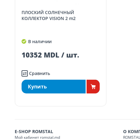
заказ, зак
ПЛОСКИЙ СОЛНЕЧНЫЙ
Доставка по
Кишиневу для заказов
КОЛЛЕКТОР VISION 2 m2
SER08410
ма
Доставка по
пригородам для заказо
SER08411
В наличии
ма
10352 MDL / шт.
Сравнить
Купить
E-SHOP ROMSTAL
О КОМ
Мой кабинет romstal.md
ROMSTAL