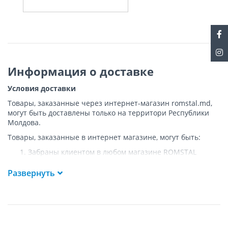
Информация о доставке
Условия доставки
Товары, заказанные через интернет-магазин romstal.md,
могут быть доставлены только на территори Республики
Молдова.
Товары, заказанные в интернет магазине, могут быть:
Забраны клиентом в любом магазине ROMSTAL
Доставлены клиенту ROMSTAL по указанному адресу
на следующих условиях:
Развернуть
Доставка товара осуществляется до ближайшего к
указанному адресу пункта, где возможен
беспрепятственный заезд транспорта. Товар
доставляется по адресу Покупателя к подъезду либо
до ворот, только при наличии подъездных путей для