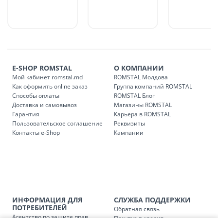
в течение 1-7 рабочих дней, в зависимости от графика
доставки в магазины ROMSTAL.
Платная доставка по стране может быть осуществлена в
течение 1-3 рабочих дней, в зависимости от наличия
транспорта.
Доставки осуществляются:
E-SHOP ROMSTAL
О КОМПАНИИ
понедельник – пятница: с 09:00 до 17:00.
Мой кабинет romstal.md
ROMSTAL Молдова
Как оформить online заказ
Группа компаний ROMSTAL
Способы оплаты
ROMSTAL Блог
Доставка и самовывоз
Магазины ROMSTAL
Доставка з
Код
Гарантия
Карьера в ROMSTAL
Пользовательское соглашение
Реквизиты
SER08409
Доставка по стране (рассчит
Контакты e-Shop
Кампании
Доставка по
Кишиневу и пригородам для
заказ, заказ в 
Доставка по
Кишиневу для заказов мен
SER08410
магазин
ИНФОРМАЦИЯ ДЛЯ
СЛУЖБА ПОДДЕРЖКИ
ПОТРЕБИТЕЛЕЙ
Обратная связь
Доставка по
пригородам для заказов ме
SER08411
Агентство по защите прав