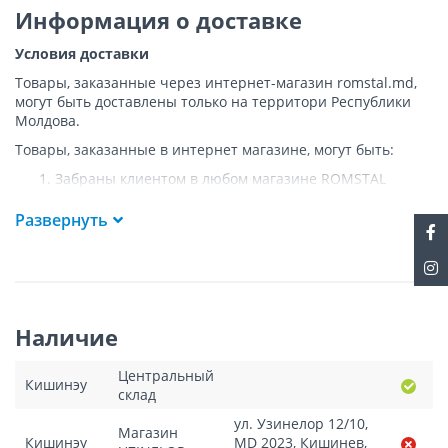
Информация о доставке
Условия доставки
Товары, заказанные через интернет-магазин romstal.md,
могут быть доставлены только на территори Республики
Молдова.
Товары, заказанные в интернет магазине, могут быть:
Забраны клиентом в любом магазине ROMSTAL
Доставлены клиенту ROMSTAL по указанному адресу
на следующих условиях:
Развернуть
Доставка товара осуществляется до ближайшего к
указанному адресу пункта, где возможен
беспрепятственный заезд транспорта. Товар
доставляется по адресу Покупателя к подъезду либо
до ворот, только при наличии подъездных путей для
Наличие
грузовой машины.
Подъем товара на этаж или занос в дом
НЕ
Центральный
осуществляется.
Кишинэу
склад
Доставки осуществляются на транспорте ROMSTAL, а
в исключительных случаях - курьерской почтой.
ул. Узинелор 12/10,
Магазин
Поддоны, на которых доставляются товары, являются
Кишинэу
MD 2023, Кишинев,