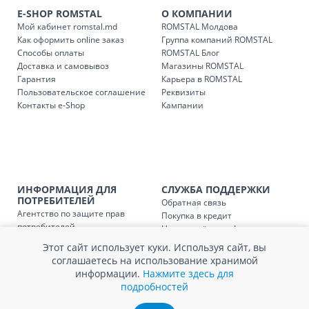
Доставки осуществляются:
E-SHOP ROMSTAL
О КОМПАНИИ
понедельник – пятница: с 09:00 до 17:00.
Мой кабинет romstal.md
ROMSTAL Молдова
Как оформить online заказ
Группа компаний ROMSTAL
Способы оплаты
ROMSTAL Блог
Доставка и самовывоз
Магазины ROMSTAL
Доставка з
Код
Гарантия
Карьера в ROMSTAL
Пользовательское соглашение
Реквизиты
SER08409
Доставка по стране (рассчит
Контакты e-Shop
Кампании
Доставка по
Кишиневу и пригородам для
заказ, заказ в 
Доставка по
Кишиневу для заказов мен
SER08410
магазин
ИНФОРМАЦИЯ ДЛЯ
СЛУЖБА ПОДДЕРЖКИ
ПОТРЕБИТЕЛЕЙ
Обратная связь
Агентство по защите прав
Покупка в кредит
Доставка по
пригородам для заказов ме
SER08411
потребителей
Нам не всё равно!
магазин
Обработка и защита
Обмен и возврат
Этот сайт использует куки. Используя сайт, вы
персональных данных
Вопросы и ответы
соглашаетесь на использование хранимой
Политика cookie
Сервисный центр
информации.
Нажмите здесь для
Сервис ECOSOFT
подробностей
Контакты