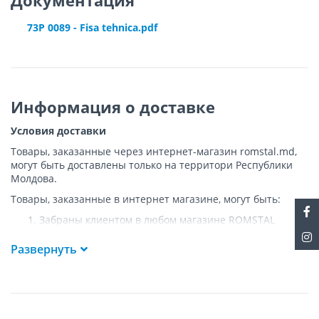
73P 0089 - Fisa tehnica.pdf
Информация о доставке
Условия доставки
Товары, заказанные через интернет-магазин romstal.md,
могут быть доставлены только на территори Республики
Молдова.
Товары, заказанные в интернет магазине, могут быть:
Забраны клиентом в любом магазине ROMSTAL
Доставлены клиенту ROMSTAL по указанному адресу
на следующих условиях:
Развернуть
Доставка товара осуществляется до ближайшего к
указанному адресу пункта, где возможен
беспрепятственный заезд транспорта. Товар
доставляется по адресу Покупателя к подъезду либо