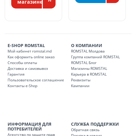
БЕСПЛАТНАЯ доставка по стране может быть осуществлена
магазине
в течение 1-7 рабочих дней, в зависимости от графика
доставки в магазины ROMSTAL.
Платная доставка по стране может быть осуществлена в
течение 1-3 рабочих дней, в зависимости от наличия
транспорта.
Доставки осуществляются:
E-SHOP ROMSTAL
О КОМПАНИИ
понедельник – пятница: с 09:00 до 17:00.
Мой кабинет romstal.md
ROMSTAL Молдова
Как оформить online заказ
Группа компаний ROMSTAL
Способы оплаты
ROMSTAL Блог
Доставка и самовывоз
Магазины ROMSTAL
Доставка з
Код
Гарантия
Карьера в ROMSTAL
Пользовательское соглашение
Реквизиты
SER08409
Доставка по стране (рассчит
Контакты e-Shop
Кампании
Доставка по
Кишиневу и пригородам для
заказ, заказ в 
Доставка по
Кишиневу для заказов мен
SER08410
магазин
ИНФОРМАЦИЯ ДЛЯ
СЛУЖБА ПОДДЕРЖКИ
ПОТРЕБИТЕЛЕЙ
Обратная связь
Агентство по защите прав
Доставка по
пригородам для заказов ме
Покупка в кредит