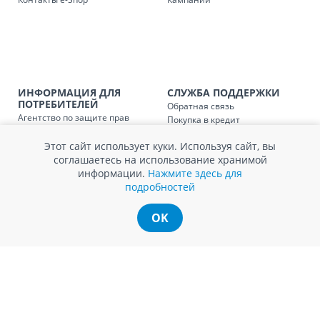
Доставка по
Кишиневу и пригородам для
заказ, заказ в 
Доставка по
Кишиневу для заказов мен
SER08410
магазин
ИНФОРМАЦИЯ ДЛЯ
СЛУЖБА ПОДДЕРЖКИ
ПОТРЕБИТЕЛЕЙ
Обратная связь
Доставка по
пригородам для заказов ме
Агентство по защите прав
Покупка в кредит
SER08411
магазин
потребителей
Нам не всё равно!
Обработка и защита
Этот сайт использует куки. Используя сайт, вы
Обмен и возврат
персональных данных
соглашаетесь на использование хранимой
Вопросы и ответы
Политика cookie
информации.
Нажмите здесь для
Сервисный центр
подробностей
Сервис ECOSOFT
Контакты
OK
© Romstal 2026