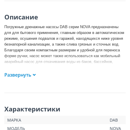
Описание
Погружные дренажные насосы DAB серии NOVA предназначены
для для бытового применения, главным образом в автоматическом
режиме, осушения подвалов и гаражей, находящихся ниже уровня
безнапорной канализации, а также слива грязных и сточных вод.
Благодаря своим компактным размерам и удобной для переноса
форме ручки, насос может также использоваться как мобильный
аварийный насос для откачивания воды из баков, бассейнов,
фонтанов, котлованов и тоннелей. Насос также является
идеальным вариантом для садовых работ. Однофазные двигатели
Развернуть
имеют встроенный тепловой выключатель и конденсатор под
верхней крышкой, для защиты трехфазных двигателей необходимо
предусмотреть подходящую защиту от перегрузок.
Характеристики
МАРКА
DAB
МОДЕЛЬ
NOVA