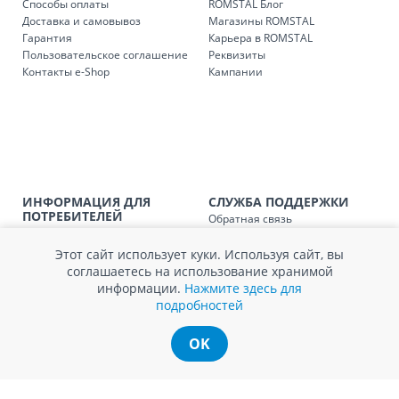
Способы оплаты
ROMSTAL Блог
Доставка и самовывоз
Магазины ROMSTAL
Гарантия
Карьера в ROMSTAL
Доставка з
Код
Пользовательское соглашение
Реквизиты
Контакты e-Shop
Кампании
SER08409
Доставка по стране (рассчит
Доставка по
Кишиневу и пригородам для
заказ, заказ в 
Доставка по
Кишиневу для заказов мен
SER08410
магазин
ИНФОРМАЦИЯ ДЛЯ
СЛУЖБА ПОДДЕРЖКИ
ПОТРЕБИТЕЛЕЙ
Обратная связь
Доставка по
пригородам для заказов ме
Агентство по защите прав
Покупка в кредит
SER08411
потребителей
магазин
Нам не всё равно!
Этот сайт использует куки. Используя сайт, вы
Обработка и защита
Обмен и возврат
соглашаетесь на использование хранимой
персональных данных
Вопросы и ответы
информации.
Нажмите здесь для
Политика cookie
Сервисный центр
подробностей
Сервис ECOSOFT
Контакты
OK