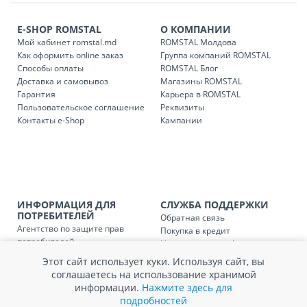
течение 1-3 рабочих дней, в зависимости от наличия
транспорта.
E-SHOP ROMSTAL
О КОМПАНИИ
Доставки осуществляются:
Мой кабинет romstal.md
ROMSTAL Молдова
понедельник – пятница: с 09:00 до 17:00.
Как оформить online заказ
Группа компаний ROMSTAL
Способы оплаты
ROMSTAL Блог
Доставка и самовывоз
Магазины ROMSTAL
Гарантия
Карьера в ROMSTAL
Доставка з
Код
Пользовательское соглашение
Реквизиты
Контакты e-Shop
Кампании
SER08409
Доставка по стране (рассчит
Доставка по
Кишиневу и пригородам для
заказ, заказ в 
Доставка по
Кишиневу для заказов мен
ИНФОРМАЦИЯ ДЛЯ
СЛУЖБА ПОДДЕРЖКИ
SER08410
ПОТРЕБИТЕЛЕЙ
магазин
Обратная связь
Агентство по защите прав
Покупка в кредит
потребителей
Нам не всё равно!
Доставка по
пригородам для заказов ме
SER08411
Обработка и защита
Обмен и возврат
магазин
Этот сайт использует куки. Используя сайт, вы
персональных данных
Вопросы и ответы
соглашаетесь на использование хранимой
Политика cookie
Сервисный центр
информации.
Нажмите здесь для
Сервис ECOSOFT
подробностей