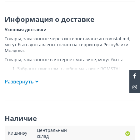
Информация о доставке
Условия доставки
Товары, заказанные через интернет-магазин romstal.md,
могут быть доставлены только на территори Республики
Молдова.
Товары, заказанные в интернет магазине, могут быть:
Забраны клиентом в любом магазине ROMSTAL
Доставлены клиенту ROMSTAL по указанному адресу
на следующих условиях:
Развернуть
Доставка товара осуществляется до ближайшего к
указанному адресу пункта, где возможен
беспрепятственный заезд транспорта. Товар
доставляется по адресу Покупателя к подъезду либо
до ворот, только при наличии подъездных путей для
Наличие
грузовой машины.
Подъем товара на этаж или занос в дом
НЕ
Центральный
осуществляется.
Кишинэу
склад
Доставки осуществляются на транспорте ROMSTAL, а