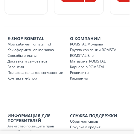
в течение 1-7 рабочих дней, в зависимости от графика
доставки в магазины ROMSTAL.
Платная доставка по стране может быть осуществлена в
течение 1-3 рабочих дней, в зависимости от наличия
транспорта.
Доставки осуществляются:
E-SHOP ROMSTAL
О КОМПАНИИ
понедельник – пятница: с 09:00 до 17:00.
Мой кабинет romstal.md
ROMSTAL Молдова
Как оформить online заказ
Группа компаний ROMSTAL
Способы оплаты
ROMSTAL Блог
Доставка и самовывоз
Магазины ROMSTAL
Доставка з
Код
Гарантия
Карьера в ROMSTAL
Пользовательское соглашение
Реквизиты
SER08409
Доставка по стране (рассчит
Контакты e-Shop
Кампании
Доставка по
Кишиневу и пригородам для
заказ, заказ в 
Доставка по
Кишиневу для заказов мен
SER08410
магазин
ИНФОРМАЦИЯ ДЛЯ
СЛУЖБА ПОДДЕРЖКИ
ПОТРЕБИТЕЛЕЙ
Обратная связь
Агентство по защите прав
Доставка по
пригородам для заказов ме
Покупка в кредит
SER08411
потребителей
Нам не всё равно!
магазин