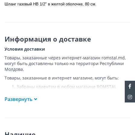
Шланг газовый НВ 1/2" в желтой оболочке, 80 см.
Информация о доставке
Условия доставки
Товары, заказанные через интернет-магазин romstal.md,
могут быть доставлены только на территори Республики
Молдова.
Товары, заказанные в интернет магазине, могут быть:
Забраны клиентом в любом магазине ROMSTAL
Доставлены клиенту ROMSTAL по указанному адресу
на следующих условиях:
Развернуть
Доставка товара осуществляется до ближайшего к
указанному адресу пункта, где возможен
беспрепятственный заезд транспорта. Товар
доставляется по адресу Покупателя к подъезду либо
до ворот, только при наличии подъездных путей для
Наличие