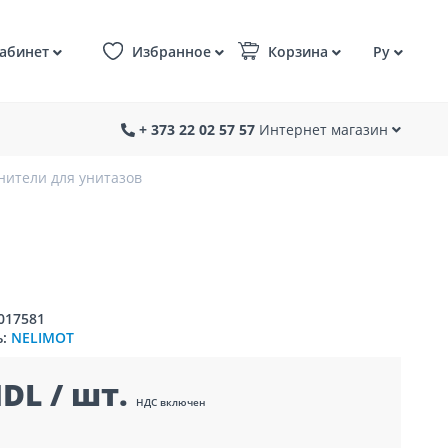
абинет
Избранное
Корзина
Ру
+ 373 22 02 57 57
Интернет магазин
нители для унитазов
017581
ь:
NELIMOT
DL / шт.
НДС включен