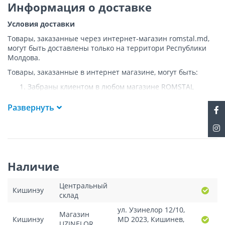
Информация о доставке
Условия доставки
Товары, заказанные через интернет-магазин romstal.md,
могут быть доставлены только на территори Республики
Молдова.
Товары, заказанные в интернет магазине, могут быть:
Забраны клиентом в любом магазине ROMSTAL
Доставлены клиенту ROMSTAL по указанному адресу
на следующих условиях:
Развернуть
Доставка товара осуществляется до ближайшего к
указанному адресу пункта, где возможен
беспрепятственный заезд транспорта. Товар
доставляется по адресу Покупателя к подъезду либо
до ворот, только при наличии подъездных путей для
Наличие
грузовой машины.
Подъем товара на этаж или занос в дом
НЕ
Центральный
осуществляется.
Кишинэу
склад
Доставки осуществляются на транспорте ROMSTAL, а
в исключительных случаях - курьерской почтой.
ул. Узинелор 12/10,
Магазин
Поддоны, на которых доставляются товары, являются
Кишинэу
MD 2023, Кишинев,
UZINELOR