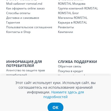
Доставки осуществляются:
Мой кабинет romstal.md
ROMSTAL Молдова
понедельник – пятница: с 09:00 до 17:00.
Как оформить online заказ
Группа компаний ROMSTAL
Способы оплаты
ROMSTAL Блог
Доставка и самовывоз
Магазины ROMSTAL
Гарантия
Карьера в ROMSTAL
Доставка з
Код
Пользовательское соглашение
Реквизиты
Контакты e-Shop
Кампании
SER08409
Доставка по стране (рассчит
Доставка по
Кишиневу и пригородам для
заказ, заказ в 
Доставка по
Кишиневу для заказов мен
ИНФОРМАЦИЯ ДЛЯ
СЛУЖБА ПОДДЕРЖКИ
SER08410
ПОТРЕБИТЕЛЕЙ
магазин
Обратная связь
Агентство по защите прав
Покупка в кредит
потребителей
Нам не всё равно!
Доставка по
пригородам для заказов ме
SER08411
Обработка и защита
Обмен и возврат
магазин
Этот сайт использует куки. Используя сайт, вы
персональных данных
Вопросы и ответы
соглашаетесь на использование хранимой
Политика cookie
Сервисный центр
информации.
Нажмите здесь для
Сервис ECOSOFT
подробностей
Контакты
OK