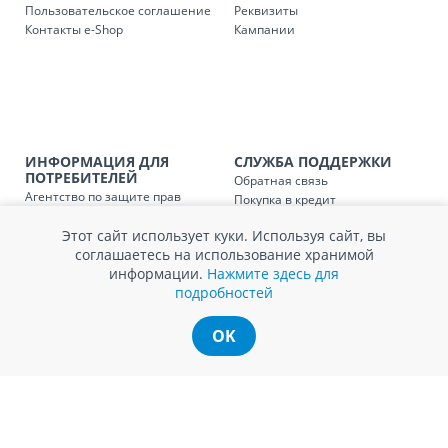
Пользовательское соглашение
Реквизиты
SER08409
Доставка по стране (рассчит
Контакты e-Shop
Кампании
Доставка по
Кишиневу и пригородам для
заказ, заказ в 
Доставка по
Кишиневу для заказов мен
SER08410
магазин
ИНФОРМАЦИЯ ДЛЯ
СЛУЖБА ПОДДЕРЖКИ
ПОТРЕБИТЕЛЕЙ
Обратная связь
Доставка по
пригородам для заказов ме
Агентство по защите прав
Покупка в кредит
SER08411
магазин
потребителей
Нам не всё равно!
Обработка и защита
Этот сайт использует куки. Используя сайт, вы
Обмен и возврат
персональных данных
соглашаетесь на использование хранимой
Вопросы и ответы
Политика cookie
информации.
Нажмите здесь для
Сервисный центр
подробностей
Сервис ECOSOFT
Контакты
OK