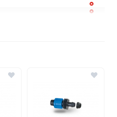
спорта.
 Молдова
дова
авки в магазины ROMSTAL.
а.