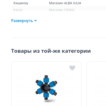
Кишинэу
Магазин ALBA IULIA
График доставок
Кагул
Магазин CAHUL
КИШИНЕВ:
Оргеев
Филиал ORHEI
Развернуть
Доставка по Кишиневу может быть осуществлена в тот ж
Каушаны
Магазин CĂUȘENI
Поставки осуществляются в течение промежутка времен
Унгены
Магазин UNGHENI
Понедельник – пятница: 09:00 – 17:00
Сорока
Суббота: 09:00 – 15:00.
Единцы
ДРУГИЕ НАСЕЛЕННЫЕ ПУНКТЫ:
Товары из той-же категории
Страшены
БЕСПЛАТНАЯ доставка по стране может быть осуществлен
Хынчешть
Платная доставка по стране может быть осуществлена в 
Бэлць
Магазин BĂLȚI
Доставки осуществляются:
понедельник – пятница: с 09:00 до 17:00.
Достав
Код
SER08409
Доставка по стране (ра