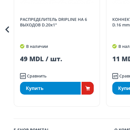
Доставка по
Кишиневу и пригородам
заказ, зак
РАСПРЕДЕЛИТЕЛЬ DRIPLINE НА 6
КОННЕКТОР ЗАЖИМНОЙ DRIPLINE
Доставка по
Кишиневу для заказов
ВЫХОДОВ D.20x1"
D.16 mm
SER08410
ма
Доставка по
пригородам для заказо
SER08411
В наличии
В нал
ма
49 MDL / шт.
11 MD
Сравнить
Срав
Купить
Купи
E-SHOP ROMSTAL
О КОМ