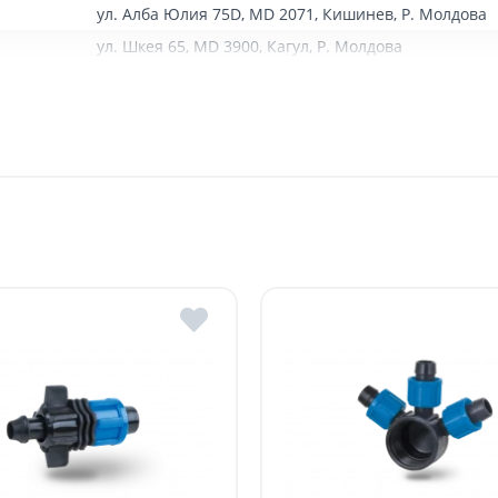
ул. Алба Юлия 75D, MD 2071, Кишинев, Р. Молдова
ул. Шкея 65, MD 3900, Кагул, Р. Молдова
ул. Михаил Садовяну, MD 3505, Оргеев, Р. Молдова
е день или на следующий день, в зависимости от наличия тран
ул. Штефан чел Маре 1/31, MD 3606, г. Каушаны Р.
и:
ул. Штефан чел Маре 39/2, MD3606, Унгены, Р. Мол
а в течение 1-7 рабочих дней, в зависимости от графика дост
течение 1-3 рабочих дней, в зависимости от наличия транспорт
ул. Хечулуй 2A, MD 3100, Бельцы, Р. Молдова
ка заказов
Тариф, MDL с НДС
ссчитывается туда-обратно)
5 / км / направление