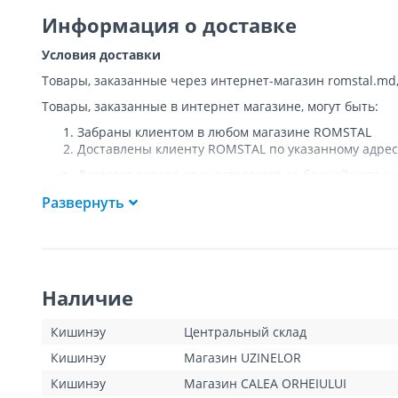
Информация о доставке
Условия доставки
Товары, заказанные через интернет-магазин romstal.md
Товары, заказанные в интернет магазине, могут быть:
Забраны клиентом в любом магазине ROMSTAL
Доставлены клиенту ROMSTAL по указанному адрес
Доставка товара осуществляется до ближайшего к у
Покупателя к подъезду либо до ворот, только при
Развернуть
Подъем товара на этаж или занос в дом
НЕ
осущест
Доставки осуществляются на транспорте ROMSTAL, 
Поддоны, на которых доставляются товары, являю
Курьер позвонит клиенту приблизительно за час до
покупателя или представителя покупателя в момент
Наличие
покупатель оплатит стоимость пропущенной доста
для Кишинева составит 100 леев, а для других насе
Клиент обязан открыть посылку при доставке и уб
Кишинэу
Центральный склад
тестирования товара не предполагается.
Кишинэу
Магазин UZINELOR
Для товаров «под заказ» сроки доставки указаны д
операторами интернет-магазина. Данный вид товар
Кишинэу
Магазин CALEA ORHEIULUI