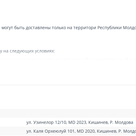
, могут быть доставлены только на территори Республики Молдо
у на следующих условиях:
казанному адресу пункта, где возможен беспрепятственный зае
 наличии подъездных путей для грузовой машины.
вляется.
а в исключительных случаях - курьерской почтой.
тся собственностью компании и не передаются покупателю.
 доставки заказа или, если клиент не отвечает, отправит SMS 
 доставки, приобретенный товар повторно доставляется, но не 
вки в любом из магазинов ROMSTAL. Если первоначальная доста
ленных пунктов - исходя из тарифов доставки, указанных ниже.
едиться, что он получает заказанный товар в идеальном визуал
ул. Узинелор 12/10, MD 2023, Кишинев, Р. Молдова
ля ознакомления на сайте. Точные сроки доставки сообщаются 
ов доставляется только на условиях 100% предоплаты.
ул. Каля Орхеюлуй 101, MD 2020, Кишинев, Р. Молд