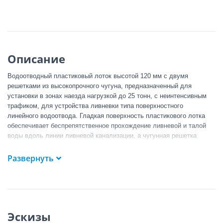
Описание
Водоотводный пластиковый лоток высотой 120 мм с двумя
решетками из высокопрочного чугуна, предназначенный для
установки в зонах наезда нагрузкой до 25 тонн, с неинтенсивным
трафиком, для устройства ливнeвки типа поверхностного
линейного водоотвода. Гладкая поверхность пластикового лотка
обеспечивает беспрепятственное прохождение ливневой и талой
воды вдоль линии ливневой канализации, а чугунная решетка
обеспечивает безопасность для передвижения людей и легкового
транспорта, а также препятствует попаданию крупных предметов,
Развернуть
способных нарушить эффективную работу ливневой канализации.
Чугунные решетки надежно зафиксированы с пластиковым лотком
посредством двух крепежей, которые легко снимаются для того
чтобы прочистить пластиковый лоток от попадающих в него
листьев и грязи.
Эскизы