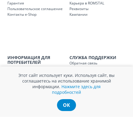
Гарантия
Карьера в ROMSTAL
Доставка з
Код
Пользовательское соглашение
Реквизиты
Контакты e-Shop
Кампании
SER08409
Доставка по стране (рассчит
Доставка по
Кишиневу и пригородам для
заказ, заказ в 
Доставка по
Кишиневу для заказов мен
SER08410
магазин
ИНФОРМАЦИЯ ДЛЯ
СЛУЖБА ПОДДЕРЖКИ
ПОТРЕБИТЕЛЕЙ
Обратная связь
Доставка по
пригородам для заказов ме
Агентство по защите прав
Покупка в кредит
SER08411
потребителей
магазин
Нам не всё равно!
Этот сайт использует куки. Используя сайт, вы
Обработка и защита
Обмен и возврат
соглашаетесь на использование хранимой
персональных данных
Вопросы и ответы
информации.
Нажмите здесь для
Политика cookie
Сервисный центр
подробностей
Сервис ECOSOFT
Контакты
OK