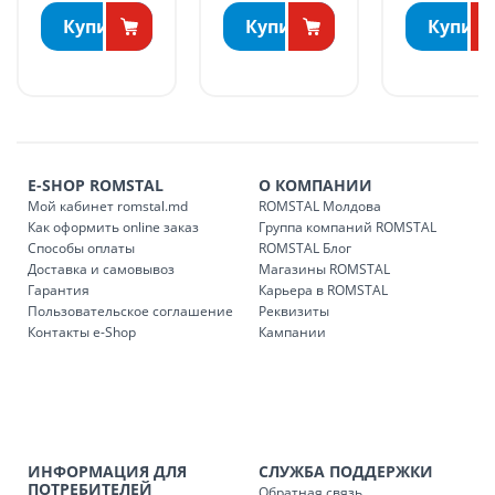
ДРУГИЕ НАСЕЛЕННЫЕ ПУНКТЫ:
Купить
Купить
Купить
БЕСПЛАТНАЯ доставка по стране может быть осуществлена
в течение 1-7 рабочих дней, в зависимости от графика
доставки в магазины ROMSTAL.
Платная доставка по стране может быть осуществлена в
течение 1-3 рабочих дней, в зависимости от наличия
транспорта.
E-SHOP ROMSTAL
О КОМПАНИИ
Доставки осуществляются:
Мой кабинет romstal.md
ROMSTAL Молдова
понедельник – пятница: с 09:00 до 17:00.
Как оформить online заказ
Группа компаний ROMSTAL
Способы оплаты
ROMSTAL Блог
Доставка и самовывоз
Магазины ROMSTAL
Гарантия
Карьера в ROMSTAL
Доставка з
Код
Пользовательское соглашение
Реквизиты
Контакты e-Shop
Кампании
SER08409
Доставка по стране (рассчит
Доставка по
Кишиневу и пригородам для
заказ, заказ в 
Доставка по
Кишиневу для заказов мен
ИНФОРМАЦИЯ ДЛЯ
СЛУЖБА ПОДДЕРЖКИ
SER08410
магазин
ПОТРЕБИТЕЛЕЙ
Обратная связь