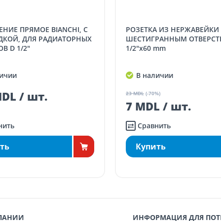
 для заказов свыше 5000 лей
(онлайн-
аз в магазине)
бесплатно
РОЗЕТКА ИЗ НЕРЖАВЕЙКИ С
 менее 5000 лей
(онлайн-заказ, заказ в
ДКОЙ, ДЛЯ РАДИАТОРНЫХ
ШЕСТИГРАННЫМ ОТВЕРСТ
газине)
70
В D 1/2"
1/2"x60 mm
в менее 5000 лей
(онлайн-заказ, заказ в
ичии
В наличии
газине)
100
DL / шт.
23 MDL
(-70%)
7 MDL / шт.
нить
Сравнить
ть
Купить
ПАНИИ
ИНФОРМАЦИЯ ДЛЯ ПОТ