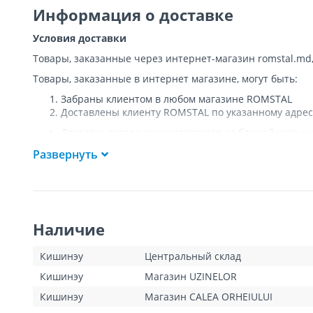
Информация о доставке
Условия доставки
Товары, заказанные через интернет-магазин romstal.md
Товары, заказанные в интернет магазине, могут быть:
Забраны клиентом в любом магазине ROMSTAL
Доставлены клиенту ROMSTAL по указанному адрес
Доставка товара осуществляется до ближайшего к у
Покупателя к подъезду либо до ворот, только при
Развернуть
Подъем товара на этаж или занос в дом
НЕ
осущест
Доставки осуществляются на транспорте ROMSTAL, 
Поддоны, на которых доставляются товары, являю
Курьер позвонит клиенту приблизительно за час до
покупателя или представителя покупателя в момент
Наличие
покупатель оплатит стоимость пропущенной доста
для Кишинева составит 100 леев, а для других насе
Клиент обязан открыть посылку при доставке и уб
Кишинэу
Центральный склад
тестирования товара не предполагается.
Кишинэу
Магазин UZINELOR
Для товаров «под заказ» сроки доставки указаны д
операторами интернет-магазина. Данный вид товар
Кишинэу
Магазин CALEA ORHEIULUI