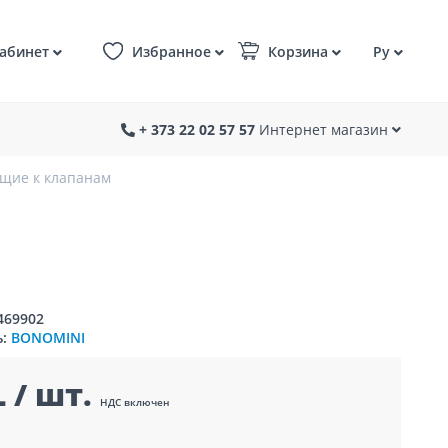
абинет
Избранное
Корзина
Ру
+ 373 22 02 57 57
Интернет магазин
щие к клапанам
469902
ь:
BONOMINI
 / шт.
НДС включен