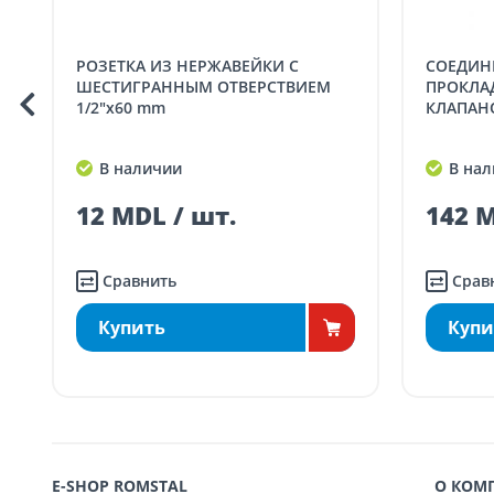
Доставка по
Кишиневу и пригородам
заказ, зак
РОЗЕТКА ИЗ НЕРЖАВЕЙКИ С
СОЕДИНЕНИЕ ПРЯМОЕ BIANCHI, С
Доставка по
Кишиневу для заказов
ШЕСТИГРАННЫМ ОТВЕРСТВИЕМ
ПРОКЛА
SER08410
ма
1/2"x60 mm
КЛАПАНО
Доставка по
пригородам для заказо
SER08411
В наличии
В нал
ма
12 MDL / шт.
142 M
Сравнить
Срав
Купить
Купи
E-SHOP ROMSTAL
О КОМ