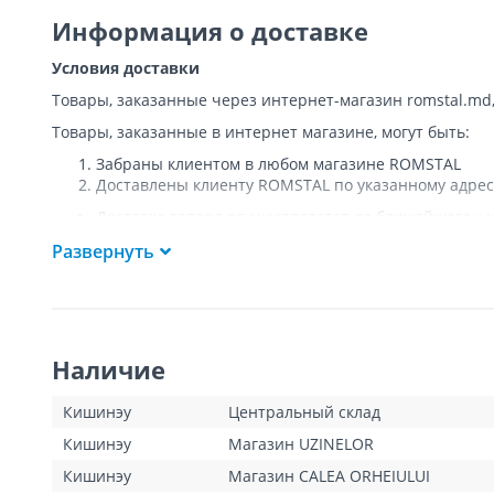
Информация о доставке
Условия доставки
Товары, заказанные через интернет-магазин romstal.md
Товары, заказанные в интернет магазине, могут быть:
Забраны клиентом в любом магазине ROMSTAL
Доставлены клиенту ROMSTAL по указанному адрес
Доставка товара осуществляется до ближайшего к у
Покупателя к подъезду либо до ворот, только при
Развернуть
Подъем товара на этаж или занос в дом
НЕ
осущест
Доставки осуществляются на транспорте ROMSTAL, 
Поддоны, на которых доставляются товары, являю
Курьер позвонит клиенту приблизительно за час до
покупателя или представителя покупателя в момент
Наличие
покупатель оплатит стоимость пропущенной доста
для Кишинева составит 100 леев, а для других насе
Клиент обязан открыть посылку при доставке и уб
Кишинэу
Центральный склад
тестирования товара не предполагается.
Кишинэу
Магазин UZINELOR
Для товаров «под заказ» сроки доставки указаны д
операторами интернет-магазина. Данный вид товар
Кишинэу
Магазин CALEA ORHEIULUI