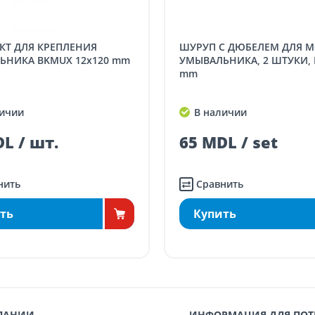
 для заказов свыше 5000 лей
(онлайн-
аз в магазине)
бесплатно
ШУРУП С ДЮБЕЛЕМ ДЛЯ МОНТАЖА
 менее 5000 лей
(онлайн-заказ, заказ в
ЬНИКА BKMUX 12x120 mm
УМЫВАЛЬНИКА, 2 ШТУКИ, 
газине)
70
mm
в менее 5000 лей
(онлайн-заказ, заказ в
ичии
В наличии
газине)
100
L / шт.
65 MDL / set
нить
Сравнить
ть
Купить
ПАНИИ
ИНФОРМАЦИЯ ДЛЯ ПОТ