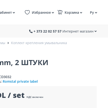
абинет
Избранное
Корзина
Ру
+ 373 22 02 57 57
Интернет магазин
емы
Коплект крепления умывальника
mm, 2 ШТУКИ
7CD3032
ь:
Romstal private label
L / set
НДС включен