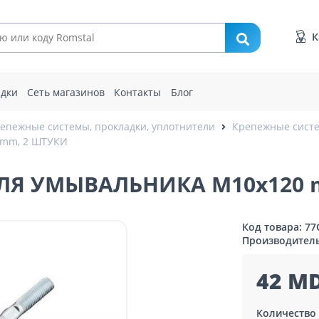
К
идки
Сеть магазинов
Контакты
Блог
епежные системы, прокладки, уплотнители
Крепежные сист
mm, 2 ШТУКИ
ЛЯ УМЫВАЛЬНИКА M10x120 
Код товара: 7
Производител
42 MD
Количество