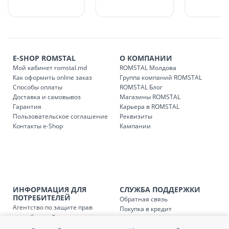
в течение 1-7 рабочих дней, в зависимости от графика
доставки в магазины ROMSTAL.
Платная доставка по стране может быть осуществлена в
течение 1-3 рабочих дней, в зависимости от наличия
транспорта.
E-SHOP ROMSTAL
О КОМПАНИИ
Доставки осуществляются:
Мой кабинет romstal.md
ROMSTAL Молдова
понедельник – пятница: с 09:00 до 17:00.
Как оформить online заказ
Группа компаний ROMSTAL
Способы оплаты
ROMSTAL Блог
Доставка и самовывоз
Магазины ROMSTAL
Гарантия
Карьера в ROMSTAL
Доставка з
Код
Пользовательское соглашение
Реквизиты
Контакты e-Shop
Кампании
SER08409
Доставка по стране (рассчит
Доставка по
Кишиневу и пригородам для
заказ, заказ в 
Доставка по
Кишиневу для заказов мен
ИНФОРМАЦИЯ ДЛЯ
СЛУЖБА ПОДДЕРЖКИ
SER08410
магазин
ПОТРЕБИТЕЛЕЙ
Обратная связь
Агентство по защите прав
Покупка в кредит
потребителей
Доставка по
пригородам для заказов ме
Нам не всё равно!
SER08411
Обработка и защита
Обмен и возврат
магазин