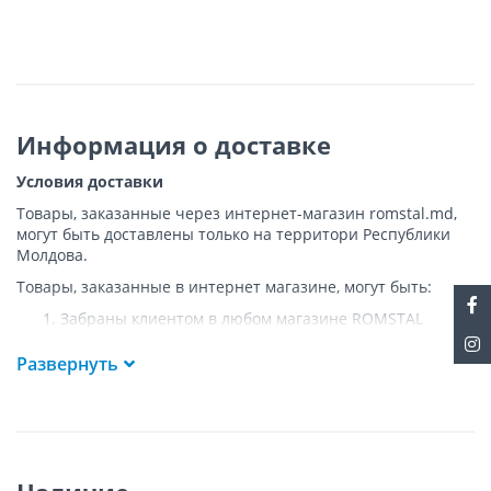
Информация о доставке
Условия доставки
Товары, заказанные через интернет-магазин romstal.md,
могут быть доставлены только на территори Республики
Молдова.
Товары, заказанные в интернет магазине, могут быть:
Забраны клиентом в любом магазине ROMSTAL
Доставлены клиенту ROMSTAL по указанному адресу
на следующих условиях:
Развернуть
Доставка товара осуществляется до ближайшего к
указанному адресу пункта, где возможен
беспрепятственный заезд транспорта. Товар
доставляется по адресу Покупателя к подъезду либо
до ворот, только при наличии подъездных путей для