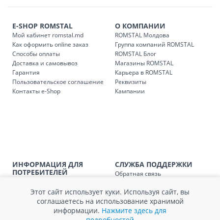
транспорта.
Доставки осуществляются:
E-SHOP ROMSTAL
О КОМПАНИИ
понедельник – пятница: с 09:00 до 17:00.
Мой кабинет romstal.md
ROMSTAL Молдова
Как оформить online заказ
Группа компаний ROMSTAL
Способы оплаты
ROMSTAL Блог
Доставка и самовывоз
Магазины ROMSTAL
Доставка з
Код
Гарантия
Карьера в ROMSTAL
Пользовательское соглашение
Реквизиты
SER08409
Доставка по стране (рассчит
Контакты e-Shop
Кампании
Доставка по
Кишиневу и пригородам для
заказ, заказ в 
Доставка по
Кишиневу для заказов мен
SER08410
магазин
ИНФОРМАЦИЯ ДЛЯ
СЛУЖБА ПОДДЕРЖКИ
Доставка по
пригородам для заказов ме
ПОТРЕБИТЕЛЕЙ
Обратная связь
SER08411
магазин
Агентство по защите прав
Покупка в кредит
потребителей
Этот сайт использует куки. Используя сайт, вы
Нам не всё равно!
Обработка и защита
соглашаетесь на использование хранимой
Обмен и возврат
персональных данных
информации.
Нажмите здесь для
Вопросы и ответы
Политика cookie
подробностей