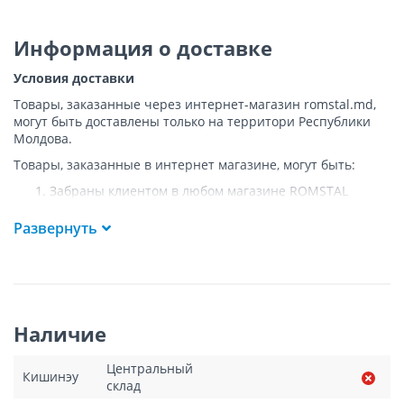
Информация о доставке
Условия доставки
Товары, заказанные через интернет-магазин romstal.md,
могут быть доставлены только на территори Республики
Молдова.
Товары, заказанные в интернет магазине, могут быть:
Забраны клиентом в любом магазине ROMSTAL
Доставлены клиенту ROMSTAL по указанному адресу
на следующих условиях:
Развернуть
Доставка товара осуществляется до ближайшего к
указанному адресу пункта, где возможен
беспрепятственный заезд транспорта. Товар
доставляется по адресу Покупателя к подъезду либо
до ворот, только при наличии подъездных путей для
Наличие
грузовой машины.
Подъем товара на этаж или занос в дом
НЕ
Центральный
осуществляется.
Кишинэу
склад
Доставки осуществляются на транспорте ROMSTAL, а