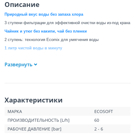
Описание
Природный вкус воды без запаха хлора
3 ступени фильтрации для эффективной очистки воды из-под крана
Чайник и утюг без накипи, чай без пленки
2
ступень: технология Ecomix для умягчения воды
1 литр чистой воды в минуту
Доступ к питьевой воде 24/7
Развернуть
Простое подключение за 15 минут
Фильтр компактно размещается под мойкой
Напоминаем о замене картриджей
Вам не нужно беспокоиться — мы напоминаем о сервисе
Характеристики
Преимущества:
3 ступени очистки проточной воды
МАРКА
ECOSOFT
Умягчение воды и удаление хлора
Скорость фильтрации 1 литр в минуту
ПРОИЗВОДИТЕЛЬНОСТЬ [L/h]
60
Простой монтаж и замена картриджей
РАБОЧЕЕ ДАВЛЕНИЕ [bar]
2 - 6
Компактные габариты фильтра