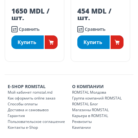
Бэлць
3100, Бельцы, Р.
BĂLȚI
транспорта.
Молдова
1650 MDL /
454 MDL /
Поставки осуществляются в течение промежутка времени:
шт.
шт.
Понедельник – пятница: 09:00 – 17:00
Сравнить
Сравнить
Суббота: 09:00 – 15:00.
ДРУГИЕ НАСЕЛЕННЫЕ ПУНКТЫ:
Купить
Купить
БЕСПЛАТНАЯ доставка по стране может быть осуществлена
в течение 1-7 рабочих дней, в зависимости от графика
доставки в магазины ROMSTAL.
Платная доставка по стране может быть осуществлена в
течение 1-3 рабочих дней, в зависимости от наличия
транспорта.
E-SHOP ROMSTAL
О КОМПАНИИ
Доставки осуществляются:
Мой кабинет romstal.md
ROMSTAL Молдова
понедельник – пятница: с 09:00 до 17:00.
Как оформить online заказ
Группа компаний ROMSTAL
Способы оплаты
ROMSTAL Блог
Доставка и самовывоз
Магазины ROMSTAL
Гарантия
Карьера в ROMSTAL
Доставка з
Код
Пользовательское соглашение
Реквизиты
Контакты e-Shop
Кампании
SER08409
Доставка по стране (рассчит