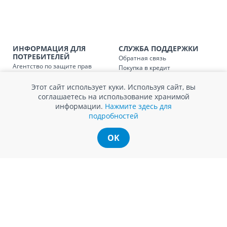
Доставка по
Кишиневу и пригородам для
заказ, заказ в 
Доставка по
Кишиневу для заказов мен
SER08410
ИНФОРМАЦИЯ ДЛЯ
СЛУЖБА ПОДДЕРЖКИ
магазин
ПОТРЕБИТЕЛЕЙ
Обратная связь
Агентство по защите прав
Покупка в кредит
Доставка по
пригородам для заказов ме
потребителей
Нам не всё равно!
SER08411
магазин
Обработка и защита
Этот сайт использует куки. Используя сайт, вы
Обмен и возврат
персональных данных
соглашаетесь на использование хранимой
Вопросы и ответы
Политика cookie
информации.
Нажмите здесь для
Сервисный центр
подробностей
Сервис ECOSOFT
Контакты
OK
© Romstal 2026