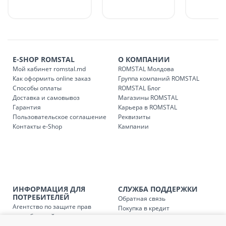
доставки в магазины ROMSTAL.
Платная доставка по стране может быть осуществлена в
течение 1-3 рабочих дней, в зависимости от наличия
транспорта.
Доставки осуществляются:
E-SHOP ROMSTAL
О КОМПАНИИ
понедельник – пятница: с 09:00 до 17:00.
Мой кабинет romstal.md
ROMSTAL Молдова
Как оформить online заказ
Группа компаний ROMSTAL
Способы оплаты
ROMSTAL Блог
Доставка и самовывоз
Магазины ROMSTAL
Доставка з
Код
Гарантия
Карьера в ROMSTAL
Пользовательское соглашение
Реквизиты
SER08409
Доставка по стране (рассчит
Контакты e-Shop
Кампании
Доставка по
Кишиневу и пригородам для
заказ, заказ в 
Доставка по
Кишиневу для заказов мен
SER08410
магазин
ИНФОРМАЦИЯ ДЛЯ
СЛУЖБА ПОДДЕРЖКИ
ПОТРЕБИТЕЛЕЙ
Обратная связь
Агентство по защите прав
Доставка по
пригородам для заказов ме
Покупка в кредит
SER08411
потребителей
Нам не всё равно!
магазин
Обработка и защита