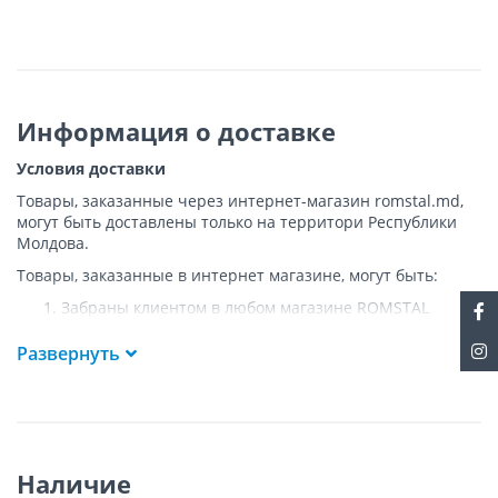
Информация о доставке
Условия доставки
Товары, заказанные через интернет-магазин romstal.md,
могут быть доставлены только на территори Республики
Молдова.
Товары, заказанные в интернет магазине, могут быть:
Забраны клиентом в любом магазине ROMSTAL
Доставлены клиенту ROMSTAL по указанному адресу
на следующих условиях:
Развернуть
Доставка товара осуществляется до ближайшего к
указанному адресу пункта, где возможен
беспрепятственный заезд транспорта. Товар
доставляется по адресу Покупателя к подъезду либо
до ворот, только при наличии подъездных путей для
Наличие
грузовой машины.