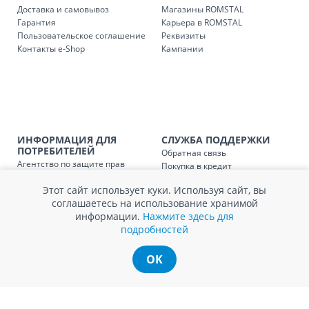
Доставка и самовывоз
Магазины ROMSTAL
Гарантия
Карьера в ROMSTAL
Доставка з
Код
Пользовательское соглашение
Реквизиты
Контакты e-Shop
Кампании
SER08409
Доставка по стране (рассчит
Доставка по
Кишиневу и пригородам для
заказ, заказ в 
Доставка по
Кишиневу для заказов мен
SER08410
ИНФОРМАЦИЯ ДЛЯ
СЛУЖБА ПОДДЕРЖКИ
магазин
ПОТРЕБИТЕЛЕЙ
Обратная связь
Агентство по защите прав
Покупка в кредит
Доставка по
пригородам для заказов ме
потребителей
Нам не всё равно!
SER08411
магазин
Этот сайт использует куки. Используя сайт, вы
Обработка и защита
Обмен и возврат
соглашаетесь на использование хранимой
персональных данных
Вопросы и ответы
информации.
Нажмите здесь для
Политика cookie
Сервисный центр
подробностей
Сервис ECOSOFT
Контакты
OK