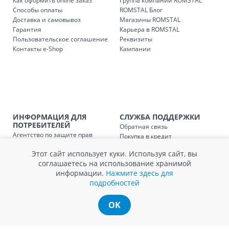
Как оформить online заказ
Группа компаний ROMSTAL
Способы оплаты
ROMSTAL Блог
Доставка и самовывоз
Магазины ROMSTAL
Гарантия
Карьера в ROMSTAL
Доставка з
Код
Пользовательское соглашение
Реквизиты
Контакты e-Shop
Кампании
SER08409
Доставка по стране (рассчит
Доставка по
Кишиневу и пригородам для
заказ, заказ в 
Доставка по
Кишиневу для заказов мен
SER08410
ИНФОРМАЦИЯ ДЛЯ
СЛУЖБА ПОДДЕРЖКИ
магазин
ПОТРЕБИТЕЛЕЙ
Обратная связь
Агентство по защите прав
Покупка в кредит
Доставка по
пригородам для заказов ме
потребителей
SER08411
Нам не всё равно!
магазин
Этот сайт использует куки. Используя сайт, вы
Обработка и защита
Обмен и возврат
соглашаетесь на использование хранимой
персональных данных
Вопросы и ответы
информации.
Нажмите здесь для
Политика cookie
Сервисный центр
подробностей
Сервис ECOSOFT
Контакты
OK