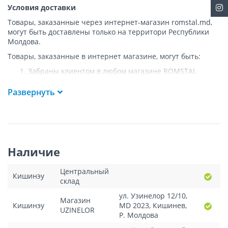
Условия доставки
Товары, заказанные через интернет-магазин romstal.md,
могут быть доставлены только на территори Республики
Молдова.
Товары, заказанные в интернет магазине, могут быть:
Забраны клиентом в любом магазине ROMSTAL
Доставлены клиенту ROMSTAL по указанному адресу
на следующих условиях:
Развернуть
Доставка товара осуществляется до ближайшего к
указанному адресу пункта, где возможен
беспрепятственный заезд транспорта. Товар
доставляется по адресу Покупателя к подъезду либо
до ворот, только при наличии подъездных путей для
Наличие
грузовой машины.
Подъем товара на этаж или занос в дом
НЕ
Центральный
осуществляется.
Кишинэу
склад
Доставки осуществляются на транспорте ROMSTAL, а
в исключительных случаях - курьерской почтой.
ул. Узинелор 12/10,
Магазин
Поддоны, на которых доставляются товары, являются
Кишинэу
MD 2023, Кишинев,
UZINELOR
собственностью компании и не передаются
Р. Молдова
покупателю.