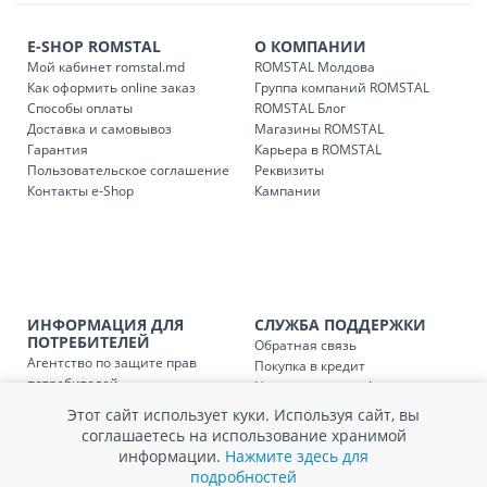
течение 1-3 рабочих дней, в зависимости от наличия
транспорта.
E-SHOP ROMSTAL
О КОМПАНИИ
Доставки осуществляются:
Мой кабинет romstal.md
ROMSTAL Молдова
понедельник – пятница: с 09:00 до 17:00.
Как оформить online заказ
Группа компаний ROMSTAL
Способы оплаты
ROMSTAL Блог
Доставка и самовывоз
Магазины ROMSTAL
Гарантия
Карьера в ROMSTAL
Доставка з
Код
Пользовательское соглашение
Реквизиты
Контакты e-Shop
Кампании
SER08409
Доставка по стране (рассчит
Доставка по
Кишиневу и пригородам для
заказ, заказ в 
Доставка по
Кишиневу для заказов мен
ИНФОРМАЦИЯ ДЛЯ
СЛУЖБА ПОДДЕРЖКИ
SER08410
ПОТРЕБИТЕЛЕЙ
магазин
Обратная связь
Агентство по защите прав
Покупка в кредит
потребителей
Нам не всё равно!
Доставка по
пригородам для заказов ме
SER08411
Обработка и защита
Обмен и возврат
магазин
Этот сайт использует куки. Используя сайт, вы
персональных данных
Вопросы и ответы
соглашаетесь на использование хранимой
Политика cookie
Сервисный центр
информации.
Нажмите здесь для
Сервис ECOSOFT
подробностей