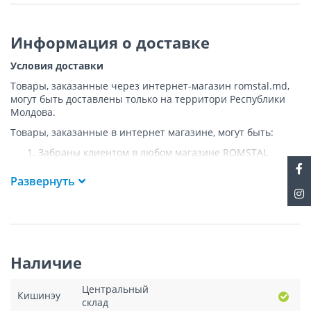
Информация о доставке
Условия доставки
Товары, заказанные через интернет-магазин romstal.md,
могут быть доставлены только на территори Республики
Молдова.
Товары, заказанные в интернет магазине, могут быть:
Забраны клиентом в любом магазине ROMSTAL
Доставлены клиенту ROMSTAL по указанному адресу
на следующих условиях:
Развернуть
Доставка товара осуществляется до ближайшего к
указанному адресу пункта, где возможен
беспрепятственный заезд транспорта. Товар
доставляется по адресу Покупателя к подъезду либо
до ворот, только при наличии подъездных путей для
Наличие
грузовой машины.
Подъем товара на этаж или занос в дом
НЕ
Центральный
осуществляется.
Кишинэу
склад
Доставки осуществляются на транспорте ROMSTAL, а