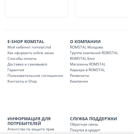
в течение 1-7 рабочих дней, в зависимости от графика
доставки в магазины ROMSTAL.
Платная доставка по стране может быть осуществлена в
течение 1-3 рабочих дней, в зависимости от наличия
транспорта.
Доставки осуществляются:
E-SHOP ROMSTAL
О КОМПАНИИ
понедельник – пятница: с 09:00 до 17:00.
Мой кабинет romstal.md
ROMSTAL Молдова
Как оформить online заказ
Группа компаний ROMSTAL
Способы оплаты
ROMSTAL Блог
Доставка и самовывоз
Магазины ROMSTAL
Доставка з
Код
Гарантия
Карьера в ROMSTAL
Пользовательское соглашение
Реквизиты
SER08409
Доставка по стране (рассчит
Контакты e-Shop
Кампании
Доставка по
Кишиневу и пригородам для
заказ, заказ в 
Доставка по
Кишиневу для заказов мен
SER08410
магазин
ИНФОРМАЦИЯ ДЛЯ
СЛУЖБА ПОДДЕРЖКИ
ПОТРЕБИТЕЛЕЙ
Обратная связь
Агентство по защите прав
Доставка по
пригородам для заказов ме
Покупка в кредит
SER08411