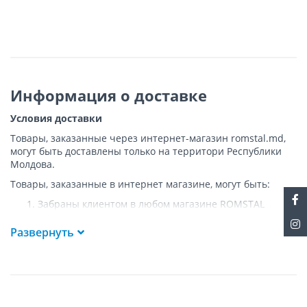
Информация о доставке
Условия доставки
Товары, заказанные через интернет-магазин romstal.md,
могут быть доставлены только на территори Республики
Молдова.
Товары, заказанные в интернет магазине, могут быть:
Забраны клиентом в любом магазине ROMSTAL
Доставлены клиенту ROMSTAL по указанному адресу
на следующих условиях:
Развернуть
Доставка товара осуществляется до ближайшего к
указанному адресу пункта, где возможен
беспрепятственный заезд транспорта. Товар
доставляется по адресу Покупателя к подъезду либо
до ворот, только при наличии подъездных путей для