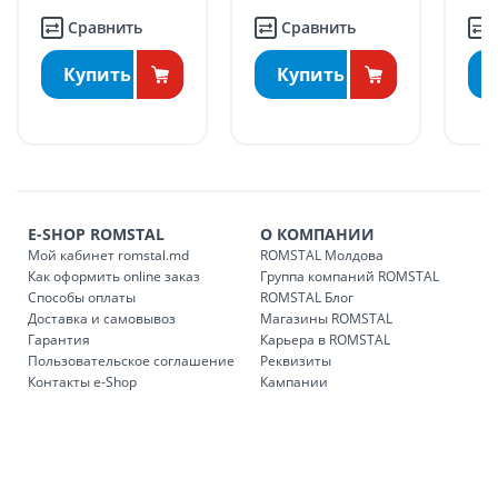
Понедельник – пятница: 09:00 – 17:00
Сравнить
Сравнить
Суббота: 09:00 – 15:00.
ДРУГИЕ НАСЕЛЕННЫЕ ПУНКТЫ:
Купить
Купить
БЕСПЛАТНАЯ доставка по стране может быть осуществлена
в течение 1-7 рабочих дней, в зависимости от графика
доставки в магазины ROMSTAL.
Платная доставка по стране может быть осуществлена в
течение 1-3 рабочих дней, в зависимости от наличия
транспорта.
E-SHOP ROMSTAL
О КОМПАНИИ
Доставки осуществляются:
Мой кабинет romstal.md
ROMSTAL Молдова
понедельник – пятница: с 09:00 до 17:00.
Как оформить online заказ
Группа компаний ROMSTAL
Способы оплаты
ROMSTAL Блог
Доставка и самовывоз
Магазины ROMSTAL
Гарантия
Карьера в ROMSTAL
Доставка з
Код
Пользовательское соглашение
Реквизиты
Контакты e-Shop
Кампании
SER08409
Доставка по стране (рассчит
Доставка по
Кишиневу и пригородам для
заказ, заказ в 