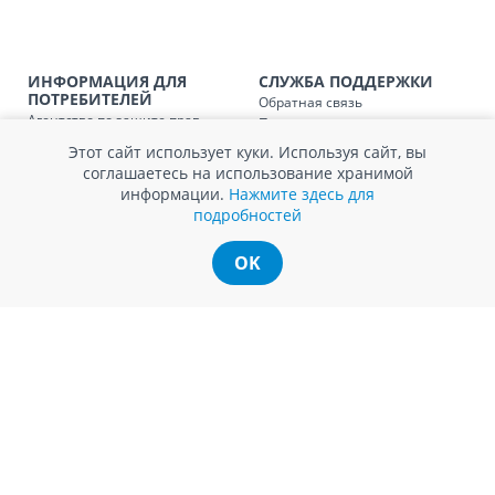
заказ, заказ в 
Доставка по
Кишиневу для заказов мен
SER08410
магазин
ИНФОРМАЦИЯ ДЛЯ
СЛУЖБА ПОДДЕРЖКИ
ПОТРЕБИТЕЛЕЙ
Обратная связь
Агентство по защите прав
Покупка в кредит
Доставка по
пригородам для заказов ме
SER08411
потребителей
Нам не всё равно!
магазин
Этот сайт использует куки. Используя сайт, вы
Обработка и защита
Обмен и возврат
соглашаетесь на использование хранимой
персональных данных
Вопросы и ответы
информации.
Нажмите здесь для
Политика cookie
Сервисный центр
подробностей
Сервис ECOSOFT
Контакты
OK
© Romstal 2026