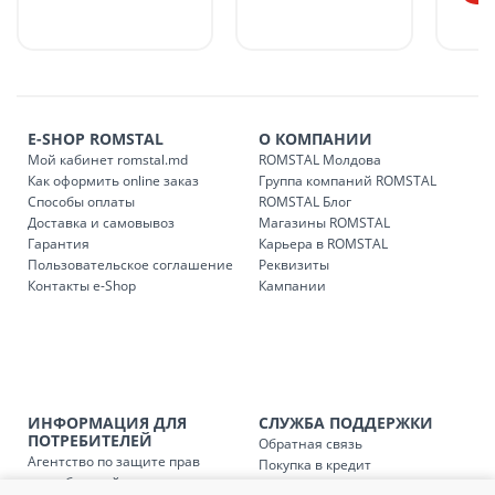
доставки в магазины ROMSTAL.
Платная доставка по стране может быть осуществлена в
течение 1-3 рабочих дней, в зависимости от наличия
транспорта.
Доставки осуществляются:
E-SHOP ROMSTAL
О КОМПАНИИ
понедельник – пятница: с 09:00 до 17:00.
Мой кабинет romstal.md
ROMSTAL Молдова
Как оформить online заказ
Группа компаний ROMSTAL
Способы оплаты
ROMSTAL Блог
Доставка и самовывоз
Магазины ROMSTAL
Доставка з
Код
Гарантия
Карьера в ROMSTAL
Пользовательское соглашение
Реквизиты
SER08409
Доставка по стране (рассчит
Контакты e-Shop
Кампании
Доставка по
Кишиневу и пригородам для
заказ, заказ в 
Доставка по
Кишиневу для заказов мен
SER08410
магазин
ИНФОРМАЦИЯ ДЛЯ
СЛУЖБА ПОДДЕРЖКИ
ПОТРЕБИТЕЛЕЙ
Обратная связь
Агентство по защите прав
Доставка по
пригородам для заказов ме
Покупка в кредит
SER08411
потребителей
Нам не всё равно!
магазин