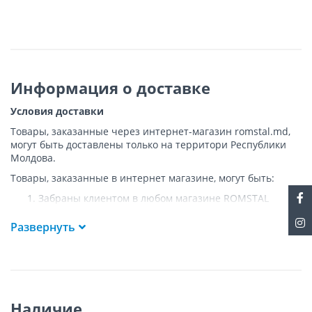
Информация о доставке
Условия доставки
Товары, заказанные через интернет-магазин romstal.md,
могут быть доставлены только на территори Республики
Молдова.
Товары, заказанные в интернет магазине, могут быть:
Забраны клиентом в любом магазине ROMSTAL
Доставлены клиенту ROMSTAL по указанному адресу
на следующих условиях:
Развернуть
Доставка товара осуществляется до ближайшего к
указанному адресу пункта, где возможен
беспрепятственный заезд транспорта. Товар
доставляется по адресу Покупателя к подъезду либо
до ворот, только при наличии подъездных путей для
Наличие
грузовой машины.