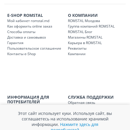
течение 1-3 рабочих дней, в зависимости от наличия
транспорта.
E-SHOP ROMSTAL
О КОМПАНИИ
Доставки осуществляются:
Мой кабинет romstal.md
ROMSTAL Молдова
понедельник – пятница: с 09:00 до 17:00.
Как оформить online заказ
Группа компаний ROMSTAL
Способы оплаты
ROMSTAL Блог
Доставка и самовывоз
Магазины ROMSTAL
Гарантия
Карьера в ROMSTAL
Доставка з
Код
Пользовательское соглашение
Реквизиты
Контакты e-Shop
Кампании
SER08409
Доставка по стране (рассчит
Доставка по
Кишиневу и пригородам для
заказ, заказ в 
Доставка по
Кишиневу для заказов мен
SER08410
магазин
ИНФОРМАЦИЯ ДЛЯ
СЛУЖБА ПОДДЕРЖКИ
ПОТРЕБИТЕЛЕЙ
Обратная связь
Доставка по
пригородам для заказов ме
Агентство по защите прав
Покупка в кредит
SER08411
магазин
потребителей
Этот сайт использует куки. Используя сайт, вы
Нам не всё равно!
Обработка и защита
соглашаетесь на использование хранимой
Обмен и возврат
персональных данных
информации.
Нажмите здесь для
Вопросы и ответы
Политика cookie
подробностей