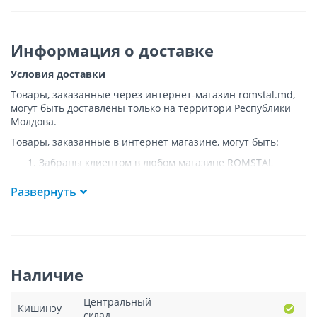
Информация о доставке
Условия доставки
Товары, заказанные через интернет-магазин romstal.md,
могут быть доставлены только на территори Республики
Молдова.
Товары, заказанные в интернет магазине, могут быть:
Забраны клиентом в любом магазине ROMSTAL
Доставлены клиенту ROMSTAL по указанному адресу
на следующих условиях:
Развернуть
Доставка товара осуществляется до ближайшего к
указанному адресу пункта, где возможен
беспрепятственный заезд транспорта. Товар
доставляется по адресу Покупателя к подъезду либо
до ворот, только при наличии подъездных путей для
Наличие
грузовой машины.
Подъем товара на этаж или занос в дом
НЕ
Центральный
осуществляется.
Кишинэу
склад