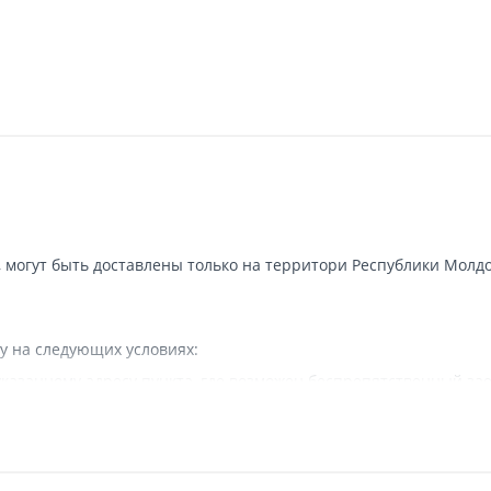
, могут быть доставлены только на территори Республики Молдо
у на следующих условиях:
казанному адресу пункта, где возможен беспрепятственный зае
 наличии подъездных путей для грузовой машины.
вляется.
а в исключительных случаях - курьерской почтой.
тся собственностью компании и не передаются покупателю.
 доставки заказа или, если клиент не отвечает, отправит SMS 