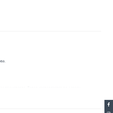
ва.
зд транспорта. Товар доставляется по адресу
с информацией, связанной с доставкой. При отсутствии