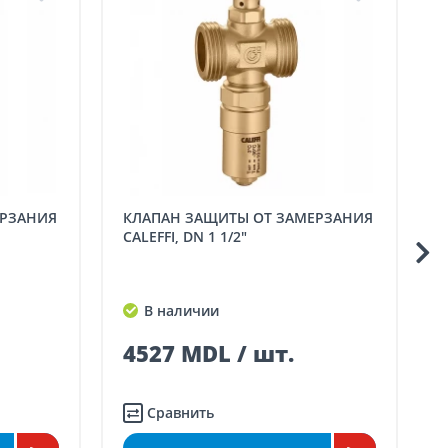
КЛАПАН ЗАЩИТЫ ОТ ЗАМЕРЗАНИЯ
ДАТЧИК ДОПОЛНИТЕЛЬНОГО
CALEFFI, DN 1 1/2"
ИСТОЧНИКА, 
НАСОСОВ ECO
В наличии
В наличии
4527 MDL / шт.
698 MDL 
Сравнить
Сравнить