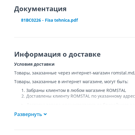
Документация
81BC0226 - Fisa tehnica.pdf
Информация о доставке
Условия доставки
Товары, заказанные через интернет-магазин romstal.md
Товары, заказанные в интернет магазине, могут быть:
Забраны клиентом в любом магазине ROMSTAL
Доставлены клиенту ROMSTAL по указанному адрес
Доставка товара осуществляется до ближайшего к у
Покупателя к подъезду либо до ворот, только при
Развернуть
Подъем товара на этаж или занос в дом
НЕ
осущест
Доставки осуществляются на транспорте ROMSTAL, 
Поддоны, на которых доставляются товары, являю
Курьер позвонит клиенту приблизительно за час до