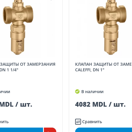
ка заказов
Тариф, MDL с НДС
ссчитывается туда-обратно)
5 / км / направление
 для заказов свыше 5000 лей
(онлайн-
аз в магазине)
бесплатно
КЛАПАН ЗАЩИТЫ ОТ ЗАМЕРЗАНИЯ
 менее 5000 лей
(онлайн-заказ, заказ в
CALEFFI, DN 1"
газине)
70
в менее 5000 лей
(онлайн-заказ, заказ в
В наличии
газине)
100
т.
4082 MDL / шт.
Сравнить