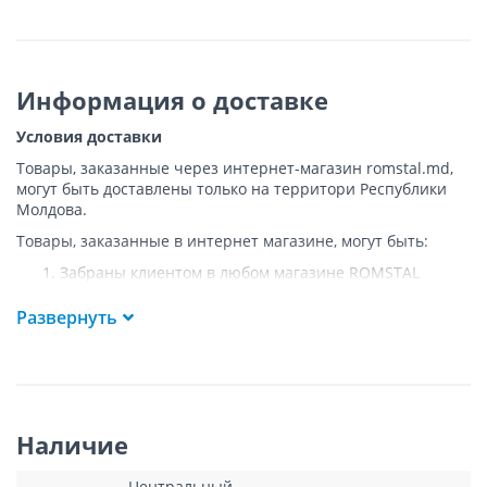
Информация о доставке
Условия доставки
Товары, заказанные через интернет-магазин romstal.md,
могут быть доставлены только на территори Республики
Молдова.
Товары, заказанные в интернет магазине, могут быть:
Забраны клиентом в любом магазине ROMSTAL
Доставлены клиенту ROMSTAL по указанному адресу
на следующих условиях:
Развернуть
Доставка товара осуществляется до ближайшего к
указанному адресу пункта, где возможен
беспрепятственный заезд транспорта. Товар
доставляется по адресу Покупателя к подъезду либо
до ворот, только при наличии подъездных путей для
Наличие
грузовой машины.
Подъем товара на этаж или занос в дом
НЕ
Центральный