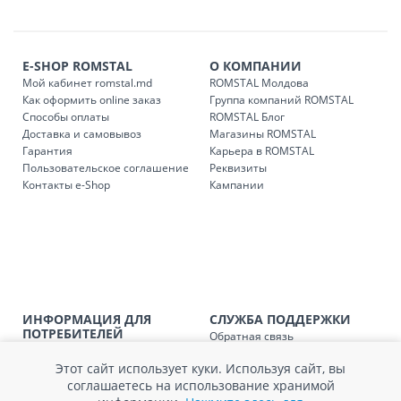
Платная доставка по стране может быть осуществлена в
течение 1-3 рабочих дней, в зависимости от наличия
транспорта.
E-SHOP ROMSTAL
О КОМПАНИИ
Доставки осуществляются:
Мой кабинет romstal.md
ROMSTAL Молдова
понедельник – пятница: с 09:00 до 17:00.
Как оформить online заказ
Группа компаний ROMSTAL
Способы оплаты
ROMSTAL Блог
Доставка и самовывоз
Магазины ROMSTAL
Гарантия
Карьера в ROMSTAL
Доставка з
Код
Пользовательское соглашение
Реквизиты
Контакты e-Shop
Кампании
SER08409
Доставка по стране (рассчит
Доставка по
Кишиневу и пригородам для
заказ, заказ в 
Доставка по
Кишиневу для заказов мен
SER08410
магазин
ИНФОРМАЦИЯ ДЛЯ
СЛУЖБА ПОДДЕРЖКИ
ПОТРЕБИТЕЛЕЙ
Обратная связь
Доставка по
пригородам для заказов ме
Агентство по защите прав
Покупка в кредит
SER08411
магазин
потребителей
Этот сайт использует куки. Используя сайт, вы
Нам не всё равно!
Обработка и защита
соглашаетесь на использование хранимой
Обмен и возврат