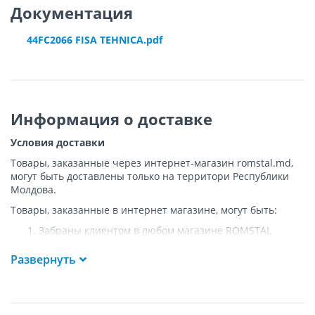
Документация
44FC2066 FISA TEHNICA.pdf
Информация о доставке
Условия доставки
Товары, заказанные через интернет-магазин romstal.md,
могут быть доставлены только на территори Республики
Молдова.
Товары, заказанные в интернет магазине, могут быть:
Забраны клиентом в любом магазине ROMSTAL
Доставлены клиенту ROMSTAL по указанному адресу
на следующих условиях:
Развернуть
Доставка товара осуществляется до ближайшего к
указанному адресу пункта, где возможен
беспрепятственный заезд транспорта. Товар