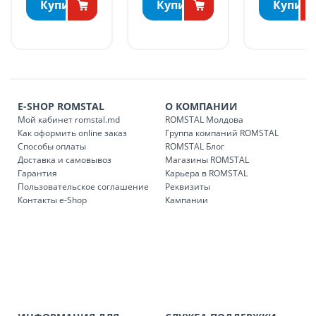
Купить
Купить
Купить
БЕСПЛАТНАЯ доставка по стране может быть осуществлена
в течение 1-7 рабочих дней, в зависимости от графика
доставки в магазины ROMSTAL.
Платная доставка по стране может быть осуществлена в
течение 1-3 рабочих дней, в зависимости от наличия
транспорта.
E-SHOP ROMSTAL
О КОМПАНИИ
Доставки осуществляются:
Мой кабинет romstal.md
ROMSTAL Молдова
понедельник – пятница: с 09:00 до 17:00.
Как оформить online заказ
Группа компаний ROMSTAL
Способы оплаты
ROMSTAL Блог
Доставка и самовывоз
Магазины ROMSTAL
Гарантия
Карьера в ROMSTAL
Доставка з
Код
Пользовательское соглашение
Реквизиты
Контакты e-Shop
Кампании
SER08409
Доставка по стране (рассчит
Доставка по
Кишиневу и пригородам для
заказ, заказ в 
Доставка по
Кишиневу для заказов мен
SER08410
магазин