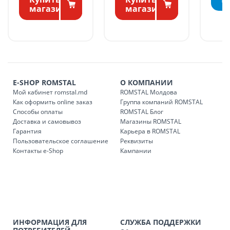
БЕСПЛАТНАЯ доставка по стране может быть осуществлена
магазине
маг
в течение 1-7 рабочих дней, в зависимости от графика
доставки в магазины ROMSTAL.
Платная доставка по стране может быть осуществлена в
течение 1-3 рабочих дней, в зависимости от наличия
транспорта.
Доставки осуществляются:
E-SHOP ROMSTAL
О КОМПАНИИ
понедельник – пятница: с 09:00 до 17:00.
Мой кабинет romstal.md
ROMSTAL Молдова
Как оформить online заказ
Группа компаний ROMSTAL
Способы оплаты
ROMSTAL Блог
Доставка и самовывоз
Магазины ROMSTAL
Доставка з
Код
Гарантия
Карьера в ROMSTAL
Пользовательское соглашение
Реквизиты
SER08409
Доставка по стране (рассчит
Контакты e-Shop
Кампании
Доставка по
Кишиневу и пригородам для
заказ, заказ в 
Доставка по
Кишиневу для заказов мен
SER08410
магазин
ИНФОРМАЦИЯ ДЛЯ
СЛУЖБА ПОДДЕРЖКИ