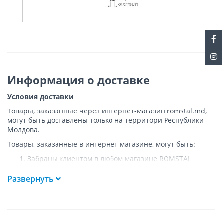
Информация о доставке
Условия доставки
Товары, заказанные через интернет-магазин romstal.md,
могут быть доставлены только на территори Республики
Молдова.
Товары, заказанные в интернет магазине, могут быть:
Забраны клиентом в любом магазине ROMSTAL
Доставлены клиенту ROMSTAL по указанному адресу
на следующих условиях:
Развернуть
Доставка товара осуществляется до ближайшего к
указанному адресу пункта, где возможен
беспрепятственный заезд транспорта. Товар
доставляется по адресу Покупателя к подъезду либо