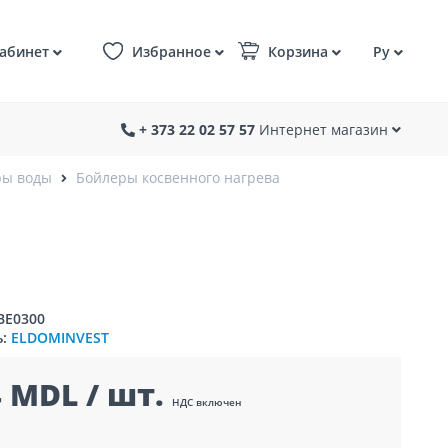
абинет
Избранное
Корзина
Ру
+ 373 22 02 57 57
Интернет магазин
ры воды
Бойлеры косвенного нагрева
BE0300
ь:
ELDOMINVEST
 MDL / шт.
НДС включен