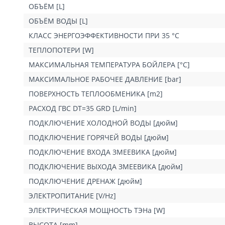
ОБЪЁМ [L]
Примечание: бойлер также может питаться от однофазной сети
всего 3 кВт.
ОБЪЁМ ВОДЫ [L]
Преобразование электрического подключения бойлера должно п
КЛАСС ЭНЕРГОЭФФЕКТИВНОСТИ ПРИ 35 °C
ТЕПЛОПОТЕРИ [W]
МАКСИМАЛЬНАЯ ТЕМПЕРАТУРА БОЙЛЕРА [°C]
МАКСИМАЛЬНОЕ РАБОЧЕЕ ДАВЛЕНИЕ [bar]
ПОВЕРХНОСТЬ ТЕПЛООБМЕНИКА [m2]
РАСХОД ГВС DT=35 GRD [L/min]
ПОДКЛЮЧЕНИЕ ХОЛОДНОЙ ВОДЫ [дюйм]
ПОДКЛЮЧЕНИЕ ГОРЯЧЕЙ ВОДЫ [дюйм]
ПОДКЛЮЧЕНИЕ ВХОДА ЗМЕЕВИКА [дюйм]
ПОДКЛЮЧЕНИЕ ВЫХОДА ЗМЕЕВИКА [дюйм]
ПОДКЛЮЧЕНИЕ ДРЕНАЖ [дюйм]
ЭЛЕКТРОПИТАНИЕ [V/Hz]
ЭЛЕКТРИЧЕСКАЯ МОЩНОСТЬ ТЭНа [W]
ВЫСОТА [mm]