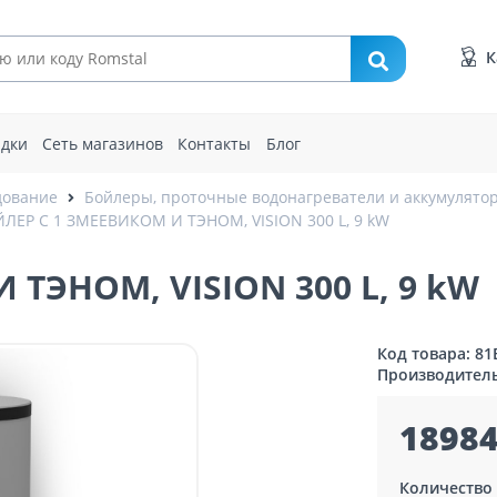
К
идки
Сеть магазинов
Контакты
Блог
дование
Бойлеры, проточные водонагреватели и аккумулято
ЛЕР С 1 ЗМЕЕВИКОМ И ТЭНОМ, VISION 300 L, 9 kW
ТЭНОМ, VISION 300 L, 9 kW
Код товара: 81
Производител
18984
Количество