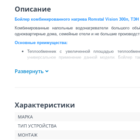
Описание
Бойлер комбинированного нагрева Romstal Vision 300л, ТЭН
Комбинированные напольные водонагреватели большого объ
одноквартирные дома, семейные отели и не большие производст
Основные преимущества:
Теплообменник с увеличенной площадью теплообме
универсальное применение данной модели. Бойлер та
солнечному коллектору или тепловому насосу.
Чрезвычайно низкие потери тепла, поскольку бак имеет 
Развернуть
Корпус из синтетического износостойкого материала цвет
Бак с покрытием из износостойкой циркониевой эмали, н
Два магниевых анода для оптимальной антикоррозионной
5-ти уровневая защита
Сенсорная муфта для теплообменника.
Характеристики
Муфта для установки дополнительного электрического на
Циркуляционная муфта.
МАРКА
Внешний терморегулятор – позволяет устанавливать темп
Точный термометр.
ТИП УСТРОЙСТВА
Комбинированный металлический предохранительный кла
МОНТАЖ
Соединения, удобные для установки и эксплуатации бойле