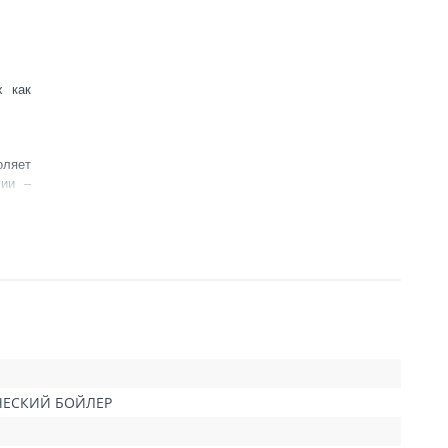
х как
ляет
гии –
85мм.
ЧЕСКИЙ БОЙЛЕР