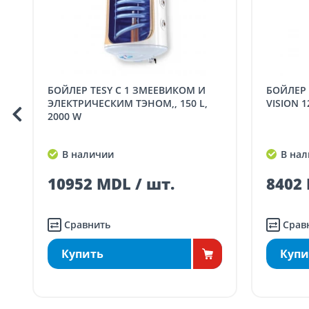
SER08409
Доставка по стране (ра
Доставка по
Кишиневу и пригородам
заказ, зак
БОЙЛЕР TESY С 1 ЗМЕЕВИКОМ И
БОЙЛЕР С 1 ЗМЕЕВИКОМ И ТЭНОМ,
Доставка по
Кишиневу для заказов
ЭЛЕКТРИЧЕСКИМ ТЭНОМ,, 150 L,
VISION 1
SER08410
ма
2000 W
Доставка по
пригородам для заказо
SER08411
В наличии
В нал
ма
10952 MDL / шт.
8402 
Сравнить
Срав
Купить
Купи