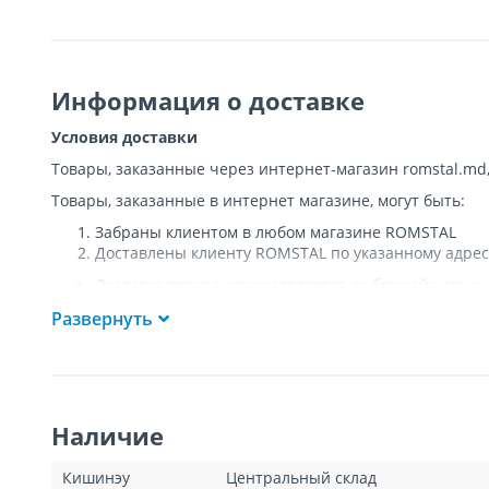
Информация о доставке
Условия доставки
Товары, заказанные через интернет-магазин romstal.md
Товары, заказанные в интернет магазине, могут быть:
Забраны клиентом в любом магазине ROMSTAL
Доставлены клиенту ROMSTAL по указанному адрес
Доставка товара осуществляется до ближайшего к у
Покупателя к подъезду либо до ворот, только при
Развернуть
Подъем товара на этаж или занос в дом
НЕ
осущест
Доставки осуществляются на транспорте ROMSTAL, 
Поддоны, на которых доставляются товары, являю
Курьер позвонит клиенту приблизительно за час до
покупателя или представителя покупателя в момент
Наличие
покупатель оплатит стоимость пропущенной доста
для Кишинева составит 100 леев, а для других насе
Клиент обязан открыть посылку при доставке и уб
Кишинэу
Центральный склад