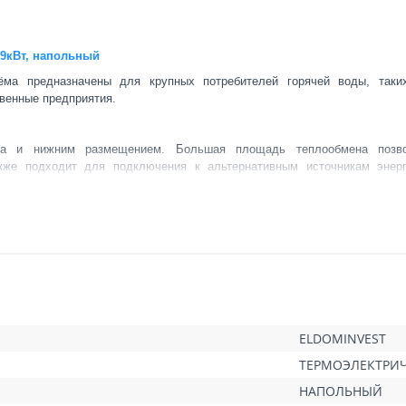
 9кВт, напольный
ёма предназначены для крупных потребителей горячей воды, таки
венные предприятия.
на и нижним размещением. Большая площадь теплообмена позво
кже подходит для подключения к альтернативным источникам энер
изоляционный слой из экспандированной полиуретановой пены толщиной 
 INOX.
анесённой с помощью технологии жидкой эмали.
 защиты.
гревателя.
ELDOMINVEST
ературу подогреваемой воды.
ТЕРМОЭЛЕКТРИ
пан.
НАПОЛЬНЫЙ
ра.