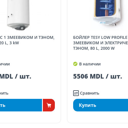
ссчитывается туда-обратно)
5 / км / направление
 для заказов свыше 5000 лей
(онлайн-
аз в магазине)
бесплатно
БОЙЛЕР TESY LOW PROFILE С 1
 менее 5000 лей
(онлайн-заказ, заказ в
20 L, 3 kW
ЗМЕЕВИКОМ И ЭЛЕКТРИЧ
газине)
70
ТЭНОМ, 80 L, 2000 W
в менее 5000 лей
(онлайн-заказ, заказ в
ичии
В наличии
газине)
100
MDL / шт.
5506 MDL / шт.
нить
Сравнить
ть
Купить