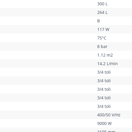
300 L
 230В/50Гц, при этом подводимая электрическая мощность будет соста
264 L
роизводиться только квалифицированным персоналом.
B
117 W
75°C
8 bar
1.12 m2
14.2 L/min
3/4 toli
3/4 toli
3/4 toli
3/4 toli
3/4 toli
400/50 V/Hz
9000 W
1605 mm