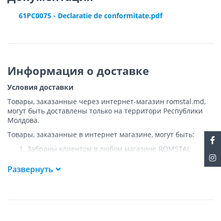
61PC0075 - Declaratie de conformitate.pdf
Информация о доставке
Условия доставки
Товары, заказанные через интернет-магазин romstal.md,
могут быть доставлены только на территори Республики
Молдова.
Товары, заказанные в интернет магазине, могут быть:
Забраны клиентом в любом магазине ROMSTAL
Доставлены клиенту ROMSTAL по указанному адресу
на следующих условиях:
Развернуть
Доставка товара осуществляется до ближайшего к
указанному адресу пункта, где возможен
беспрепятственный заезд транспорта. Товар
доставляется по адресу Покупателя к подъезду либо
до ворот, только при наличии подъездных путей для