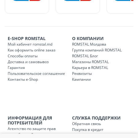
в течение 1-7 рабочих дней, в зависимости от графика
доставки в магазины ROMSTAL.
Платная доставка по стране может быть осуществлена в
течение 1-3 рабочих дней, в зависимости от наличия
транспорта.
E-SHOP ROMSTAL
О КОМПАНИИ
Доставки осуществляются:
Мой кабинет romstal.md
ROMSTAL Молдова
понедельник – пятница: с 09:00 до 17:00.
Как оформить online заказ
Группа компаний ROMSTAL
Способы оплаты
ROMSTAL Блог
Доставка и самовывоз
Магазины ROMSTAL
Гарантия
Карьера в ROMSTAL
Доставка з
Код
Пользовательское соглашение
Реквизиты
Контакты e-Shop
Кампании
SER08409
Доставка по стране (рассчит
Доставка по
Кишиневу и пригородам для
заказ, заказ в 
Доставка по
Кишиневу для заказов мен
ИНФОРМАЦИЯ ДЛЯ
СЛУЖБА ПОДДЕРЖКИ
SER08410
магазин
ПОТРЕБИТЕЛЕЙ
Обратная связь
Агентство по защите прав
Покупка в кредит
потребителей
Доставка по
пригородам для заказов ме
Нам не всё равно!
SER08411