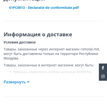
61PC0013 - Declaratie de conformitate.pdf
Информация о доставке
Условия доставки
Товары, заказанные через интернет-магазин romstal.md,
могут быть доставлены только на территори Республики
Молдова.
Товары, заказанные в интернет магазине, могут быть:
Забраны клиентом в любом магазине ROMSTAL
Доставлены клиенту ROMSTAL по указанному адресу
на следующих условиях:
Развернуть
Доставка товара осуществляется до ближайшего к
указанному адресу пункта, где возможен
беспрепятственный заезд транспорта. Товар
доставляется по адресу Покупателя к подъезду либо
до ворот, только при наличии подъездных путей для