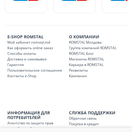
в течение 1-7 рабочих дней, в зависимости от графика
доставки в магазины ROMSTAL.
Платная доставка по стране может быть осуществлена в
течение 1-3 рабочих дней, в зависимости от наличия
транспорта.
E-SHOP ROMSTAL
О КОМПАНИИ
Доставки осуществляются:
Мой кабинет romstal.md
ROMSTAL Молдова
понедельник – пятница: с 09:00 до 17:00.
Как оформить online заказ
Группа компаний ROMSTAL
Способы оплаты
ROMSTAL Блог
Доставка и самовывоз
Магазины ROMSTAL
Гарантия
Карьера в ROMSTAL
Доставка з
Код
Пользовательское соглашение
Реквизиты
Контакты e-Shop
Кампании
SER08409
Доставка по стране (рассчит
Доставка по
Кишиневу и пригородам для
заказ, заказ в 
Доставка по
Кишиневу для заказов мен
ИНФОРМАЦИЯ ДЛЯ
СЛУЖБА ПОДДЕРЖКИ
SER08410
магазин
ПОТРЕБИТЕЛЕЙ
Обратная связь
Агентство по защите прав
Покупка в кредит
потребителей
Доставка по
пригородам для заказов ме
Нам не всё равно!
SER08411