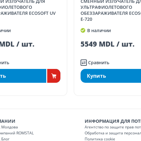
СМЕННЫЙ ИЗЛУЧАТЕЛЬ ДЛЯ
 менее 5000 лей
(онлайн-заказ, заказ в
ФИОЛЕТОВОГО
УЛЬТРАФИОЛЕТОВОГО
газине)
70
РАЖИВАТЕЛЯ ECOSOFT UV
ОБЕЗЗАРАЖИВАТЕЛЯ ECOS
E-720
в менее 5000 лей
(онлайн-заказ, заказ в
ичии
В наличии
газине)
100
MDL / шт.
5549 MDL / шт.
нить
Сравнить
ть
Купить
ПАНИИ
ИНФОРМАЦИЯ ДЛЯ ПОТ
 Молдова
Агентство по защите прав по
компаний ROMSTAL
Обработка и защита персона
 Блог
Политика cookie