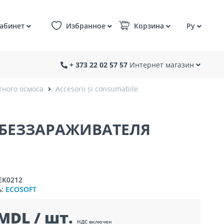
абинет
Избранное
Корзина
Ру
+ 373 22 02 57 57
Интернет магазин
тного осмоса
Accesorii și consumabile
БЕЗЗАРАЖИВАТЕЛЯ
EK0212
ь:
ECOSOFT
MDL / шт.
НДС включен