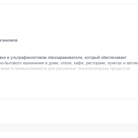
рганизмов
вки в ультрафиолетовом обеззараживателе, который обеспечивает
о-бытового назначения в доме, отеле, кафе, ресторане, пунктах и автом
а также в промышленности для различных технологических процессов.
етового обеззараживателя Ecosoft E-480, где, собственно, и происходи
я дезактивации широкого спектра микроорганизмов.
ния дополнительных реагентов и не образует стоки.