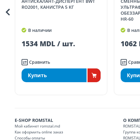
АНТИСКАЛАНТ-ДИСПЕРГЕНТ BWT
СМЕННЫЙ ИЗЛУЧАТЕЛЬ ДЛЯ
Доставка по
Кишиневу для заказов
RO2001, КАНИСТРА 5 КГ
УЛЬТРА
SER08410
ма
ОБЕЗЗА
HR-60
Доставка по
пригородам для заказо
SER08411
В наличии
В нал
ма
1534 MDL / шт.
1062 
Сравнить
Срав
Купить
Купи
E-SHOP ROMSTAL
О КОМ
Мой кабинет romstal.md
ROMSTAL
Как оформить online заказ
Группа 
Способы оплаты
ROMSTAL