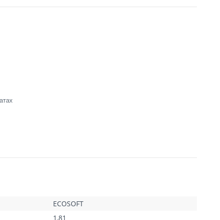
атах
т
ECOSOFT
1,81