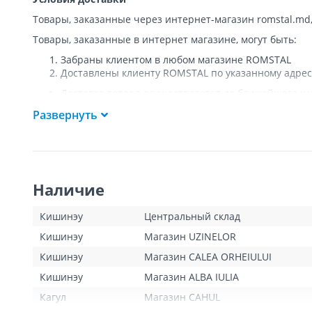
Товары, заказанные через интернет-магазин romstal.md
Товары, заказанные в интернет магазине, могут быть:
Забраны клиентом в любом магазине ROMSTAL
Доставлены клиенту ROMSTAL по указанному адрес
Доставка товара осуществляется до ближайшего к у
Покупателя к подъезду либо до ворот, только при
Развернуть
Подъем товара на этаж или занос в дом
НЕ
осущест
Доставки осуществляются на транспорте ROMSTAL, 
Поддоны, на которых доставляются товары, являю
Курьер позвонит клиенту приблизительно за час до
покупателя или представителя покупателя в момент
Наличие
покупатель оплатит стоимость пропущенной доста
для Кишинева составит 100 леев, а для других насе
Клиент обязан открыть посылку при доставке и уб
Кишинэу
Центральный склад
тестирования товара не предполагается.
Кишинэу
Магазин UZINELOR
Для товаров «под заказ» сроки доставки указаны д
операторами интернет-магазина. Данный вид товар
Кишинэу
Магазин CALEA ORHEIULUI
Кишинэу
Магазин ALBA IULIA
График доставок
Кагул
Магазин CAHUL