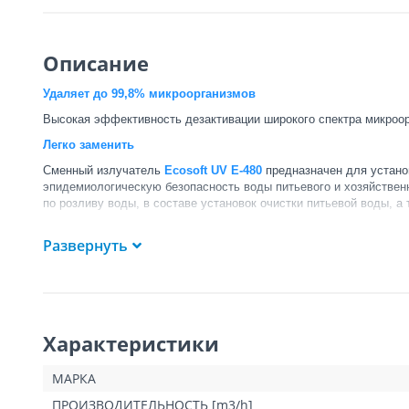
Описание
Удаляет до 99,8% микроорганизмов
Высокая эффективность дезактивации широкого спектра микроо
Легко заменить
Сменный излучатель
Ecosoft UV E-480
предназначен для устано
эпидемиологическую безопасность воды питьевого и хозяйственн
по розливу воды, в составе установок очистки питьевой воды, 
Сменный излучатель устанавливается внутри корпуса ультрафиол
Развернуть
обезвреживание микроорганизмов.
Основные преимущества:
высокая доза УФ-облучения (30 мДж/см2), достаточная дл
физический метод обеззараживания — не требует примене
длительный срок эффективной работы — до 9 000 часов.
Характеристики
МАРКА
ПРОИЗВОДИТЕЛЬНОСТЬ [m3/h]