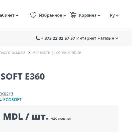
абинет
Избранное
Корзина
Ру
+ 373 22 02 57 57
Интернет магазин
тного осмоса
Accesorii și consumabile
OFT E360
EK0213
ь:
ECOSOFT
 MDL / шт.
НДС включен