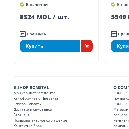
SER08411
В наличии
В нал
ма
5549 MDL / шт.
3466 
Сравнить
Срав
Купить
Купи
E-SHOP ROMSTAL
О КОМ
Мой кабинет romstal.md
ROMSTAL
Как оформить online заказ
Группа 
Способы оплаты
ROMSTAL
Доставка и самовывоз
Магазин
Гарантия
Карьера
Пользовательское соглашение
Реквизи
Контакты e-Shop
Кампани