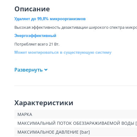
Описание
Удаляет до 99,8% микроорганизмов
Высокая эффективность дезактивации широкого спектра микр
Энергоэффективный
Потребляет всего 21 Вт.
Может монтироваться в существующую систему
Простая эксплуатация
Развернуть
Легкая замена сменного элемента.
Ультрафиолетовый обеззараживатель воды Ecosoft Е-360 предс
ультрафиолетовая лампа в специальном кварцевом рукаве.
Принцип работы
Вода подается в корпус ультрафиолетового обеззараживателя,
Характеристики
Входящий поток воды омывает кварцевый чехол и получает н
Кварцевый рукав вокруг лампы предотвращает попадание воды 
МАРКА
Основные преимущества
МАКСИМАЛЬНЫЙ ПОТОК ОБЕЗЗАРАЖИВАЕМОЙ ВОДЫ [
высокая доза УФ-облучения (30 мДж/см2), достаточная 
МАКСИМАЛЬНОЕ ДАВЛЕНИЕ [bar]
физический метод обеззараживания — не требует примен