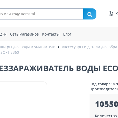
К
идки
Сеть магазинов
Контакты
Блог
льтры для воды и умягчители
Акссесуары и детали для обра
SOFT E360
ЗЗАРАЖИВАТЕЛЬ ВОДЫ ECOS
Код товара: 47
Производител
10550
Количество