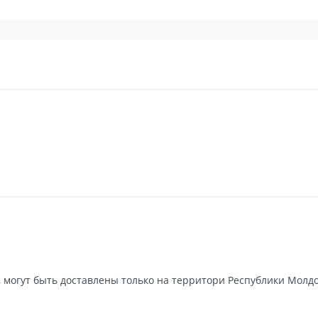
;
т повышенной устойчивостью к образованию отложений и разрушению
нно-бытового назначения в доме, отеле, кафе, ресторане, пунктах и
евой воды, а также в промышленности для различных технологических
, могут быть доставлены только на территори Республики Молдо