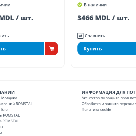
ичии
В наличии
газине)
100
MDL / шт.
15320 MDL / шт.
нить
Сравнить
ть
Купить
ПАНИИ
ИНФОРМАЦИЯ ДЛЯ ПОТ
 Молдова
Агентство по защите прав по
компаний ROMSTAL
Обработка и защита персона
 Блог
Политика cookie
ы ROMSTAL
 в ROMSTAL
ты
и