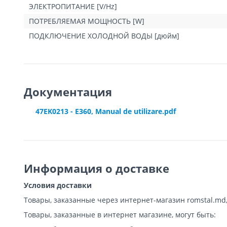
ЭЛЕКТРОПИТАНИЕ [V/Hz]
корпус изготовлен из нержавеющей стали марки AISI 304
камера выполнена из высокочистого кварца, и обладае
ПОТРЕБЛЯЕМАЯ МОЩНОСТЬ [W]
длительный срок эффективной работы — до 9 000 часов.
ПОДКЛЮЧЕНИЕ ХОЛОДНОЙ ВОДЫ [дюйм]
Для кого подойдёт?
Предназначен для обеззараживания воды питьевого и хозяйстве
автоматах по розливу воды, в составе установок очистки пить
процессов.
Документация
47EK0213 - E360, Manual de utilizare.pdf
Информация о доставке
Условия доставки
Товары, заказанные через интернет-магазин romstal.md
Товары, заказанные в интернет магазине, могут быть: