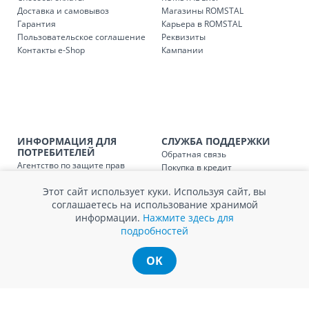
Доставка и самовывоз
Магазины ROMSTAL
Гарантия
Карьера в ROMSTAL
Доставка з
Код
Пользовательское соглашение
Реквизиты
Контакты e-Shop
Кампании
SER08409
Доставка по стране (рассчит
Доставка по
Кишиневу и пригородам для
заказ, заказ в 
Доставка по
Кишиневу для заказов мен
SER08410
ИНФОРМАЦИЯ ДЛЯ
СЛУЖБА ПОДДЕРЖКИ
магазин
ПОТРЕБИТЕЛЕЙ
Обратная связь
Агентство по защите прав
Покупка в кредит
Доставка по
пригородам для заказов ме
потребителей
Нам не всё равно!
SER08411
магазин
Этот сайт использует куки. Используя сайт, вы
Обработка и защита
Обмен и возврат
соглашаетесь на использование хранимой
персональных данных
Вопросы и ответы
информации.
Нажмите здесь для
Политика cookie
Сервисный центр
подробностей
Сервис ECOSOFT
Контакты
OK