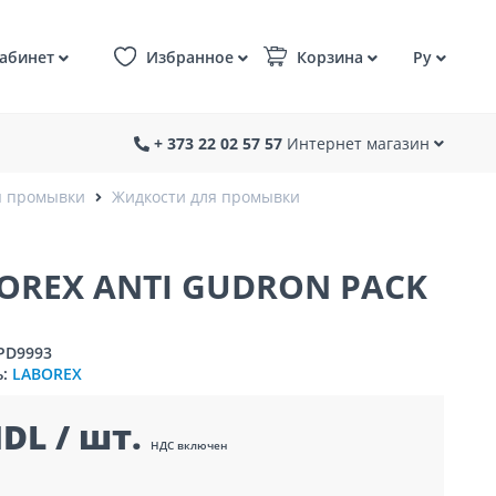
абинет
Избранное
Корзина
Ру
+ 373 22 02 57 57
Интернет магазин
я промывки
Жидкости для промывки
OREX ANTI GUDRON PACK
7PD9993
ь:
LABOREX
DL / шт.
НДС включен