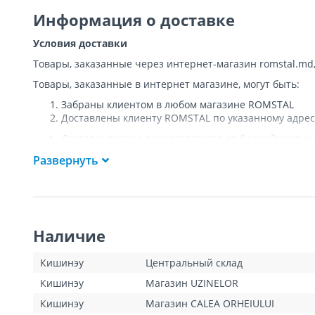
Информация о доставке
Условия доставки
Товары, заказанные через интернет-магазин romstal.md
Товары, заказанные в интернет магазине, могут быть:
Забраны клиентом в любом магазине ROMSTAL
Доставлены клиенту ROMSTAL по указанному адрес
Доставка товара осуществляется до ближайшего к у
Покупателя к подъезду либо до ворот, только при
Развернуть
Подъем товара на этаж или занос в дом
НЕ
осущест
Доставки осуществляются на транспорте ROMSTAL, 
Поддоны, на которых доставляются товары, являю
Курьер позвонит клиенту приблизительно за час до
покупателя или представителя покупателя в момент
Наличие
покупатель оплатит стоимость пропущенной доста
для Кишинева составит 100 леев, а для других насе
Клиент обязан открыть посылку при доставке и уб
Кишинэу
Центральный склад
тестирования товара не предполагается.
Кишинэу
Магазин UZINELOR
Для товаров «под заказ» сроки доставки указаны д
операторами интернет-магазина. Данный вид товар
Кишинэу
Магазин CALEA ORHEIULUI