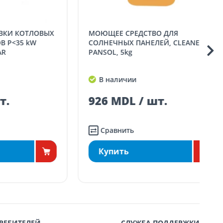
МОЮЩЕЕ СРЕДСТВО ДЛЯ
УНИВЕРСАЛЬНЫЙ Г
 kW
СОЛНЕЧНЫХ ПАНЕЛЕЙ, CLEANEX
PANSOL, 5kg
В наличии
926 MDL / шт.
Сравнить
Купить
РЕБИТЕЛЕЙ
СЛУЖБА ПОДДЕРЖКИ