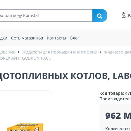
К
идки
Сеть магазинов
Контакты
Блог
дование
Жидкости для промывки и антифриз
Жидкости дл
OREX ANTI GUDRON PACK
ДОТОПЛИВНЫХ КОТЛОВ, LAB
Код товара: 4
Производител
962 M
Количество