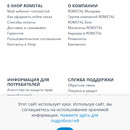
E-SHOP ROMSTAL
О КОМПАНИИ
Доставки осуществляются:
Мой кабинет romstal.md
ROMSTAL Молдова
понедельник – пятница: с 09:00 до 17:00.
Как оформить online заказ
Группа компаний ROMSTAL
Способы оплаты
ROMSTAL Блог
Доставка и самовывоз
Магазины ROMSTAL
Гарантия
Карьера в ROMSTAL
Доставка з
Код
Пользовательское соглашение
Реквизиты
Контакты e-Shop
Кампании
SER08409
Доставка по стране (рассчит
Доставка по
Кишиневу и пригородам для
заказ, заказ в 
Доставка по
Кишиневу для заказов мен
ИНФОРМАЦИЯ ДЛЯ
СЛУЖБА ПОДДЕРЖКИ
SER08410
ПОТРЕБИТЕЛЕЙ
магазин
Обратная связь
Агентство по защите прав
Покупка в кредит
потребителей
Нам не всё равно!
Доставка по
пригородам для заказов ме
SER08411
Обработка и защита
Обмен и возврат
магазин
Этот сайт использует куки. Используя сайт, вы
персональных данных
Вопросы и ответы
соглашаетесь на использование хранимой
Политика cookie
Сервисный центр
информации.
Нажмите здесь для
Сервис ECOSOFT
подробностей
Контакты