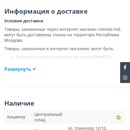
Информация о доставке
Условия доставки
Товары, заказанные через интернет-магазин romstal.md,
могут быть доставлены только на территори Республики
Молдова.
Товары, заказанные в интернет магазине, могут быть:
Забраны клиентом в любом магазине ROMSTAL
Доставлены клиенту ROMSTAL по указанному адресу
на следующих условиях:
Развернуть
Доставка товара осуществляется до ближайшего к
указанному адресу пункта, где возможен
беспрепятственный заезд транспорта. Товар
доставляется по адресу Покупателя к подъезду либо
до ворот, только при наличии подъездных путей для
Наличие
грузовой машины.
Подъем товара на этаж или занос в дом
НЕ
Центральный
осуществляется.
Кишинэу
склад
Доставки осуществляются на транспорте ROMSTAL, а
в исключительных случаях - курьерской почтой.
ул. Узинелор 12/10,