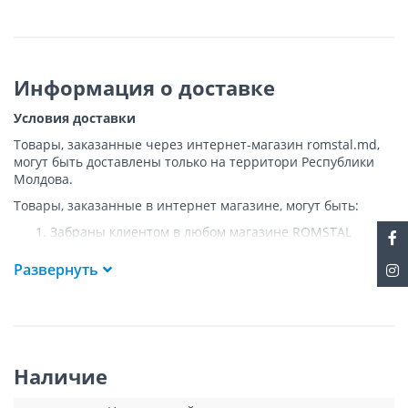
Информация о доставке
Условия доставки
Товары, заказанные через интернет-магазин romstal.md,
могут быть доставлены только на территори Республики
Молдова.
Товары, заказанные в интернет магазине, могут быть:
Забраны клиентом в любом магазине ROMSTAL
Доставлены клиенту ROMSTAL по указанному адресу
на следующих условиях:
Развернуть
Доставка товара осуществляется до ближайшего к
указанному адресу пункта, где возможен
беспрепятственный заезд транспорта. Товар
доставляется по адресу Покупателя к подъезду либо
до ворот, только при наличии подъездных путей для
Наличие
грузовой машины.
Подъем товара на этаж или занос в дом
НЕ