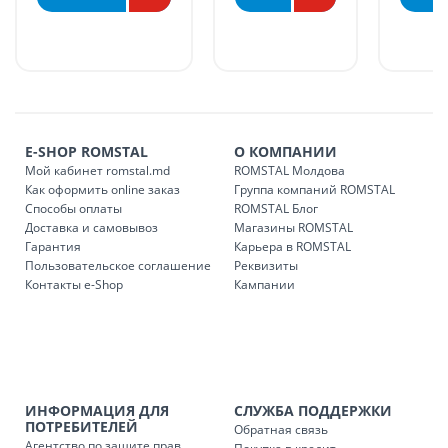
БЕСПЛАТНАЯ доставка по стране может быть осуществлена
в течение 1-7 рабочих дней, в зависимости от графика
доставки в магазины ROMSTAL.
Платная доставка по стране может быть осуществлена в
течение 1-3 рабочих дней, в зависимости от наличия
транспорта.
Доставки осуществляются:
E-SHOP ROMSTAL
О КОМПАНИИ
понедельник – пятница: с 09:00 до 17:00.
Мой кабинет romstal.md
ROMSTAL Молдова
Как оформить online заказ
Группа компаний ROMSTAL
Способы оплаты
ROMSTAL Блог
Доставка и самовывоз
Магазины ROMSTAL
Доставка з
Код
Гарантия
Карьера в ROMSTAL
Пользовательское соглашение
Реквизиты
SER08409
Доставка по стране (рассчит
Контакты e-Shop
Кампании
Доставка по
Кишиневу и пригородам для
заказ, заказ в 
Доставка по
Кишиневу для заказов мен
SER08410
магазин
ИНФОРМАЦИЯ ДЛЯ
СЛУЖБА ПОДДЕРЖКИ
ПОТРЕБИТЕЛЕЙ
Обратная связь
Агентство по защите прав
Доставка по
пригородам для заказов ме