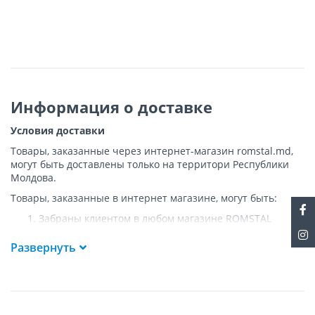
Информация о доставке
Условия доставки
Товары, заказанные через интернет-магазин romstal.md,
могут быть доставлены только на территори Республики
Молдова.
Товары, заказанные в интернет магазине, могут быть:
Забраны клиентом в любом магазине ROMSTAL
Доставлены клиенту ROMSTAL по указанному адресу
на следующих условиях:
Развернуть
Доставка товара осуществляется до ближайшего к
указанному адресу пункта, где возможен
беспрепятственный заезд транспорта. Товар
доставляется по адресу Покупателя к подъезду либо