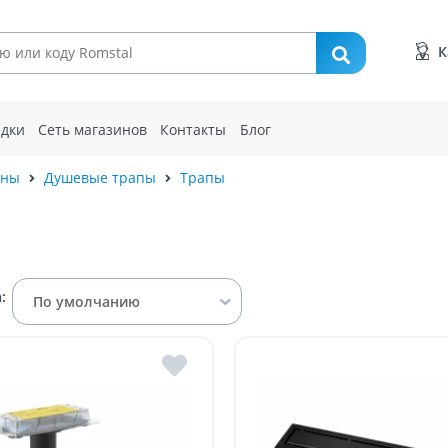
К
идки
Сеть магазинов
Контакты
Блог
ины
Душевые трапы
Трапы
:
По умолчанию