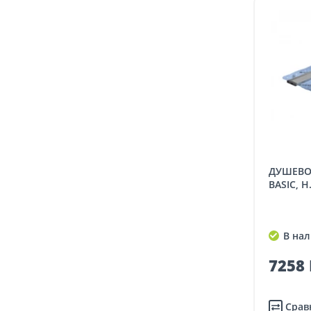
ДУШЕВОЙ ТРАП CLEANLINE20
BASIC, H
В нал
7258 
Срав