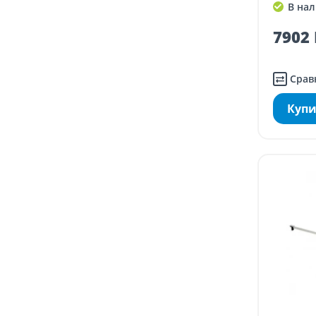
В нал
7902 
Срав
Купи