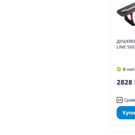
ДУШЕВОЙ ТРАП CONFLUO SLIM
LINE 550
В нал
2828 
Срав
Купи