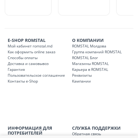
в течение 1-7 рабочих дней, в зависимости от графика
доставки в магазины ROMSTAL.
Платная доставка по стране может быть осуществлена в
течение 1-3 рабочих дней, в зависимости от наличия
транспорта.
Доставки осуществляются:
E-SHOP ROMSTAL
О КОМПАНИИ
понедельник – пятница: с 09:00 до 17:00.
Мой кабинет romstal.md
ROMSTAL Молдова
Как оформить online заказ
Группа компаний ROMSTAL
Способы оплаты
ROMSTAL Блог
Доставка и самовывоз
Магазины ROMSTAL
Доставка з
Код
Гарантия
Карьера в ROMSTAL
Пользовательское соглашение
Реквизиты
SER08409
Доставка по стране (рассчит
Контакты e-Shop
Кампании
Доставка по
Кишиневу и пригородам для
заказ, заказ в 
Доставка по
Кишиневу для заказов мен
SER08410
магазин
ИНФОРМАЦИЯ ДЛЯ
СЛУЖБА ПОДДЕРЖКИ
Доставка по
пригородам для заказов ме
ПОТРЕБИТЕЛЕЙ
Обратная связь
SER08411
магазин