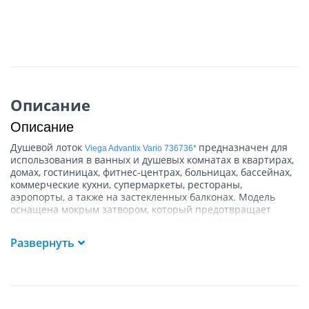
Описание
Описание
Душевой лоток
предназначен для
Viega Advantix Vario 736736*
использования в ванных и душевых комнатах в квартирах,
домах, гостиницах, фитнес-центрах, больницах, бассейнах,
коммерческие кухни, супермаркеты, рестораны,
аэропорты, а также на застекленных балконах. Модель
оснащена мокрым затвором, который предотвращает
распространение запахов из канализации за счет
постоянного наличия воды в сифоне.
Развернуть
В комплект поставки входят комплект регулируемых опор,
четыре торцевые заглушки, сифон с самоочищающейся
конструкцией, укорачиваемая планка для плитки, съемный
сетчатый фильтр, инструмент для регулировки и защиты
плитки, ершик для очистки, уплотнительный фланец,