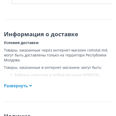
Информация о доставке
Условия доставки
Товары, заказанные через интернет-магазин romstal.md,
могут быть доставлены только на территори Республики
Молдова.
Товары, заказанные в интернет магазине, могут быть:
Забраны клиентом в любом магазине ROMSTAL
Доставлены клиенту ROMSTAL по указанному адресу
на следующих условиях:
Развернуть
Доставка товара осуществляется до ближайшего к
указанному адресу пункта, где возможен
беспрепятственный заезд транспорта. Товар
доставляется по адресу Покупателя к подъезду либо
до ворот, только при наличии подъездных путей для