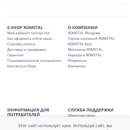
доставки в магазины ROMSTAL.
Платная доставка по стране может быть осуществлена в
течение 1-3 рабочих дней, в зависимости от наличия
транспорта.
E-SHOP ROMSTAL
О КОМПАНИИ
Доставки осуществляются:
Мой кабинет romstal.md
ROMSTAL Молдова
понедельник – пятница: с 09:00 до 17:00.
Как оформить online заказ
Группа компаний ROMSTAL
Способы оплаты
ROMSTAL Блог
Доставка и самовывоз
Магазины ROMSTAL
Гарантия
Карьера в ROMSTAL
Доставка з
Код
Пользовательское соглашение
Реквизиты
Контакты e-Shop
Кампании
SER08409
Доставка по стране (рассчит
Доставка по
Кишиневу и пригородам для
заказ, заказ в 
Доставка по
Кишиневу для заказов мен
SER08410
магазин
ИНФОРМАЦИЯ ДЛЯ
СЛУЖБА ПОДДЕРЖКИ
ПОТРЕБИТЕЛЕЙ
Обратная связь
Доставка по
пригородам для заказов ме
Агентство по защите прав
Покупка в кредит
SER08411
магазин
Этот сайт использует куки. Используя сайт, вы
потребителей
Нам не всё равно!