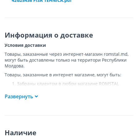
42G25436 FISA TEHNICA.pdf
Информация о доставке
Условия доставки
Товары, заказанные через интернет-магазин romstal.md,
могут быть доставлены только на территори Республики
Молдова.
Товары, заказанные в интернет магазине, могут быть:
Забраны клиентом в любом магазине ROMSTAL
Доставлены клиенту ROMSTAL по указанному адресу
на следующих условиях:
Развернуть
Доставка товара осуществляется до ближайшего к
указанному адресу пункта, где возможен
беспрепятственный заезд транспорта. Товар
доставляется по адресу Покупателя к подъезду либо
до ворот, только при наличии подъездных путей для
Наличие
грузовой машины.