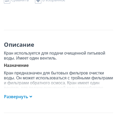
Описание
Кран используется для подачи очищенной питьевой
воды. Имеет один вентиль.
Назначение
Кран предназначен для бытовых фильтров очистки
воды. Он может использоваться с тройными фильтрами
и фильтрами обратного осмоса. Кран имеет один
вентиль для подачи очищенной воды потребителю.
Рекомендации по установке и эксплуатации
Развернуть
Кран монтируется на мойке или кухонной столешнице.
Для установки нужно монтажное отверстие. Уход за
краном не отличается от ухода за другой домашней