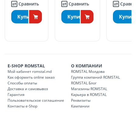
шт.
Сравнить
Сравнить
Суббота: 09:00 – 15:00.
ДРУГИЕ НАСЕЛЕННЫЕ ПУНКТЫ:
Купить
Купить
БЕСПЛАТНАЯ доставка по стране может быть осуществлена
в течение 1-7 рабочих дней, в зависимости от графика
доставки в магазины ROMSTAL.
Платная доставка по стране может быть осуществлена в
течение 1-3 рабочих дней, в зависимости от наличия
транспорта.
Доставки осуществляются:
E-SHOP ROMSTAL
О КОМПАНИИ
понедельник – пятница: с 09:00 до 17:00.
Мой кабинет romstal.md
ROMSTAL Молдова
Как оформить online заказ
Группа компаний ROMSTAL
Способы оплаты
ROMSTAL Блог
Доставка и самовывоз
Магазины ROMSTAL
Доставка з
Код
Гарантия
Карьера в ROMSTAL
Пользовательское соглашение
Реквизиты
SER08409
Доставка по стране (рассчит
Контакты e-Shop
Кампании
Доставка по
Кишиневу и пригородам для
заказ, заказ в 
Доставка по
Кишиневу для заказов мен